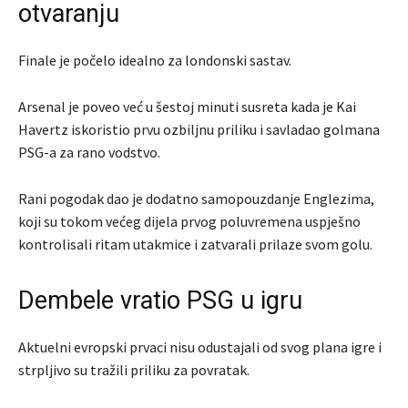
otvaranju
Finale je počelo idealno za londonski sastav.
Arsenal je poveo već u šestoj minuti susreta kada je Kai
Havertz iskoristio prvu ozbiljnu priliku i savladao golmana
PSG-a za rano vodstvo.
Rani pogodak dao je dodatno samopouzdanje Englezima,
koji su tokom većeg dijela prvog poluvremena uspješno
kontrolisali ritam utakmice i zatvarali prilaze svom golu.
Dembele vratio PSG u igru
Aktuelni evropski prvaci nisu odustajali od svog plana igre i
strpljivo su tražili priliku za povratak.