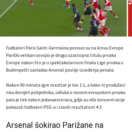
Fudbaleri Paris Saint-Germaina ponovo su na krovu Evrope.
Pariški velikan osvojio je drugu uzastopnu titulu prvaka
Evrope nakon što je u spektakularnom finalu Lige prvaka u
Budimpešti savladao Arsenal poslije izvođenja penala.
Nakon 90 minuta igre rezultat je bio 1:1, a kako ni produžeci
nisu donijeli pobjednika, odluka o novom evropskom prvaku
pala je tek nakon jedanaesteraca, gdje su više koncentracije
pokazali fudbaleri PSG-a i slavili rezultatom 4:3.
Arsenal šokirao Parižane na