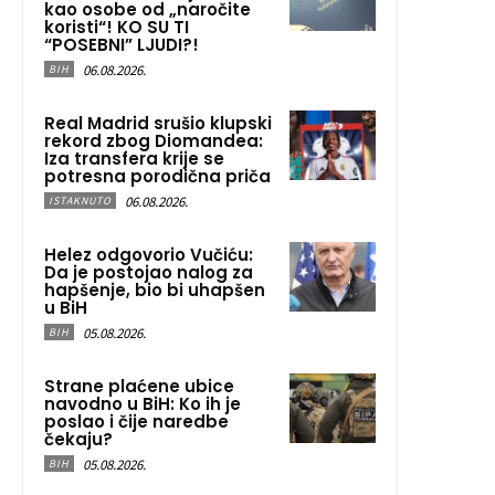
kao osobe od „naročite
koristi“! KO SU TI
“POSEBNI” LJUDI?!
06.08.2026.
BIH
Real Madrid srušio klupski
rekord zbog Diomandea:
Iza transfera krije se
potresna porodična priča
06.08.2026.
ISTAKNUTO
Helez odgovorio Vučiću:
Da je postojao nalog za
hapšenje, bio bi uhapšen
u BiH
05.08.2026.
BIH
Strane plaćene ubice
navodno u BiH: Ko ih je
poslao i čije naredbe
čekaju?
05.08.2026.
BIH