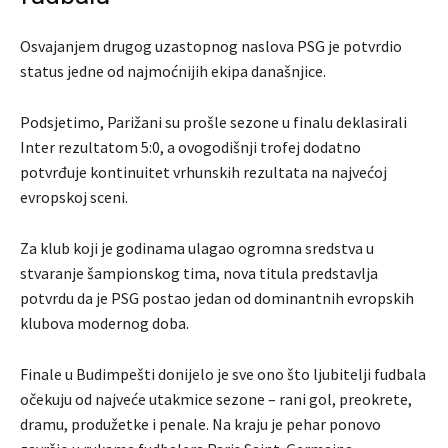
Osvajanjem drugog uzastopnog naslova PSG je potvrdio
status jedne od najmoćnijih ekipa današnjice.
Podsjetimo, Parižani su prošle sezone u finalu deklasirali
Inter rezultatom 5:0, a ovogodišnji trofej dodatno
potvrđuje kontinuitet vrhunskih rezultata na najvećoj
evropskoj sceni.
Za klub koji je godinama ulagao ogromna sredstva u
stvaranje šampionskog tima, nova titula predstavlja
potvrdu da je PSG postao jedan od dominantnih evropskih
klubova modernog doba.
Finale u Budimpešti donijelo je sve ono što ljubitelji fudbala
očekuju od najveće utakmice sezone – rani gol, preokrete,
dramu, produžetke i penale. Na kraju je pehar ponovo