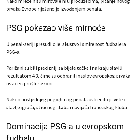
Kako mreže nisu mirovale ni u produžecima, pitanje novog
prvaka Evrope riješeno je izvođenjem penala.
PSG pokazao više mirnoće
U penal-seriji presudilo je iskustvo i smirenost fudbalera
PSG-a.
Parižani su bili precizniji sa bijele tačke i na kraju slavili
rezultatom 4:3, čime su odbranili naslov evropskog prvaka
osvojen prošle sezone.
Nakon posljednjeg pogođenog penala uslijedilo je veliko
slavlje igrača, stručnog štaba i navijača francuskog kluba.
Dominacija PSG-a u evropskom
fudbalu