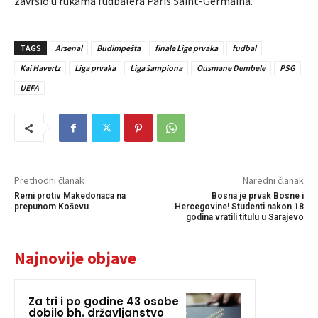
završio u rukama fudbalera Paris Saint-Germaina.
TAGS
Arsenal
Budimpešta
finale Lige prvaka
fudbal
Kai Havertz
Liga prvaka
Liga šampiona
Ousmane Dembele
PSG
UEFA
Prethodni članak
Naredni članak
Remi protiv Makedonaca na
Bosna je prvak Bosne i
prepunom Koševu
Hercegovine! Studenti nakon 18
godina vratili titulu u Sarajevo
Najnovije objave
Za tri i po godine 43 osobe
dobilo bh. državljanstvo