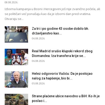
08.08.2026.
Izborna kampanja u Bosni i Hercegovini još nije zvanično počela, ali
se političari već ponašaju kao da je izborni dan pred vratima.
Otvaraju se...
Za tri i po godine 43 osobe dobilo bh.
državljanstvo kao...
06.08.2026.
Real Madrid srušio klupski rekord zbog
Diomandea: Iza transfera krije se...
06.08.2026.
Helez odgovorio Vučiću: Da je postojao
nalog za hapšenje, bio bi...
05.08.2026.
Strane plaćene ubice navodno u BiH: Ko ih je
poslao i...