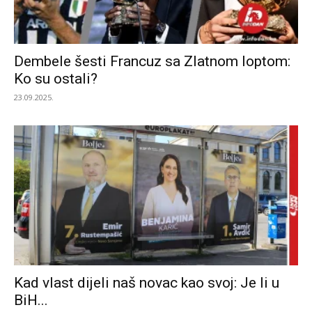
Dembele šesti Francuz sa Zlatnom loptom:
Ko su ostali?
23.09.2025.
Kad vlast dijeli naš novac kao svoj: Je li u
BiH...