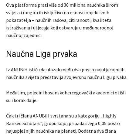
Ova platforma prati više od 30 miliona naučnika širom
svijeta i rangira ih isključivo na osnovu objektivnih
pokazatelja – naučnih radova, citiranosti, kvaliteta
istraživanja i utjecaja koji ostvaruju u međunarodnoj
naučnoj zajednici.
Naučna Liga prvaka
Iz ANUBiH ističu da ulazak među dva posto najutjecajnijih
naučnika svijeta predstavlja svojevrsnu naučnu Ligu prvaka.
Međutim, pojedini bosanskohercegovački akademici otišli
su i korak dalje.
Čak tri člana ANUBiH svrstana su u kategoriju „Highly
Ranked Scholars“, grupu kojoj pripada svega 0,05 posto
najuspješnijih naučnika na planeti. Dodatna dva člana