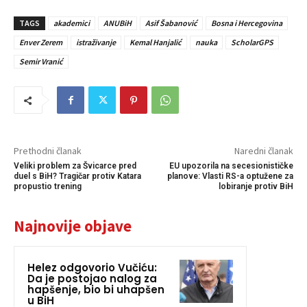
TAGS
akademici
ANUBiH
Asif Šabanović
Bosna i Hercegovina
Enver Zerem
istraživanje
Kemal Hanjalić
nauka
ScholarGPS
Semir Vranić
Prethodni članak
Naredni članak
Veliki problem za Švicarce pred
EU upozorila na secesionističke
duel s BiH? Tragičar protiv Katara
planove: Vlasti RS-a optužene za
propustio trening
lobiranje protiv BiH
Najnovije objave
Helez odgovorio Vučiću:
Da je postojao nalog za
hapšenje, bio bi uhapšen
u BiH