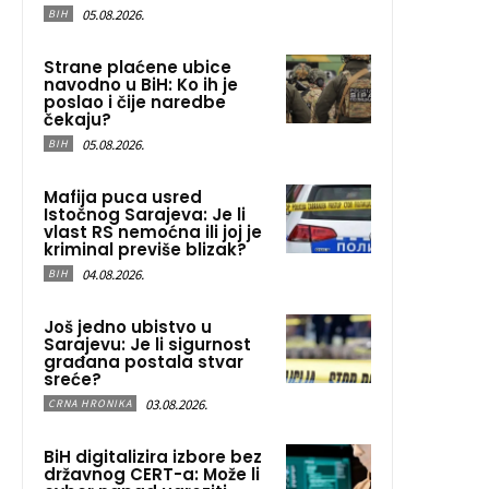
05.08.2026.
BIH
Strane plaćene ubice
navodno u BiH: Ko ih je
poslao i čije naredbe
čekaju?
05.08.2026.
BIH
Mafija puca usred
Istočnog Sarajeva: Je li
vlast RS nemoćna ili joj je
kriminal previše blizak?
04.08.2026.
BIH
Još jedno ubistvo u
Sarajevu: Je li sigurnost
građana postala stvar
sreće?
03.08.2026.
CRNA HRONIKA
BiH digitalizira izbore bez
državnog CERT-a: Može li