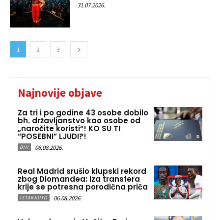
31.07.2026.
1
2
3
Najnovije objave
Za tri i po godine 43 osobe dobilo
bh. državljanstvo kao osobe od
„naročite koristi“! KO SU TI
“POSEBNI” LJUDI?!
06.08.2026.
BIH
Real Madrid srušio klupski rekord
zbog Diomandea: Iza transfera
krije se potresna porodična priča
06.08.2026.
ISTAKNUTO