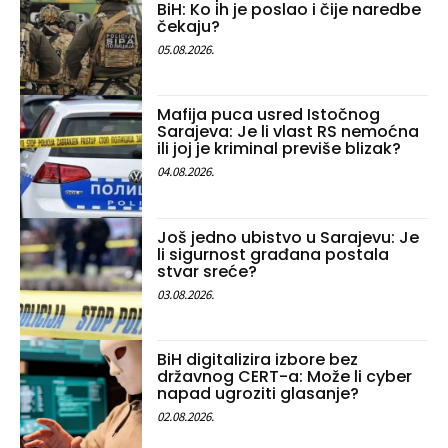
BiH: Ko ih je poslao i čije naredbe
čekaju?
05.08.2026.
Mafija puca usred Istočnog
Sarajeva: Je li vlast RS nemoćna
ili joj je kriminal previše blizak?
04.08.2026.
Još jedno ubistvo u Sarajevu: Je
li sigurnost građana postala
stvar sreće?
03.08.2026.
BiH digitalizira izbore bez
državnog CERT-a: Može li cyber
napad ugroziti glasanje?
02.08.2026.