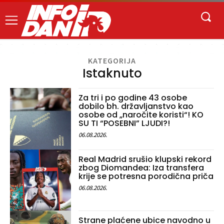
KATEGORIJA
Istaknuto
Za tri i po godine 43 osobe
dobilo bh. državljanstvo kao
osobe od „naročite koristi“! KO
SU TI “POSEBNI” LJUDI?!
06.08.2026.
Real Madrid srušio klupski rekord
zbog Diomandea: Iza transfera
krije se potresna porodična priča
06.08.2026.
Strane plaćene ubice navodno u