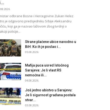
...
.08.2026.
nistar odbrane Bosne i Hercegovine Zukan Helez
tro je odgovorio predsjedniku Srbije Aleksandru
čiću, koji ga je nazvao lažovom zbog tvrdnji o
akciji policije...
Strane plaćene ubice navodno u
BiH: Ko ih je poslao i...
05.08.2026.
Mafija puca usred Istočnog
Sarajeva: Je li vlast RS
nemoćna ili...
04.08.2026.
Još jedno ubistvo u Sarajevu:
Je li sigurnost građana postala
stvar...
03.08.2026.