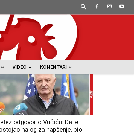
VIDEO
KOMENTARI
elez odgovorio Vučiću: Da je
ostojao nalog za hapšenje, bio