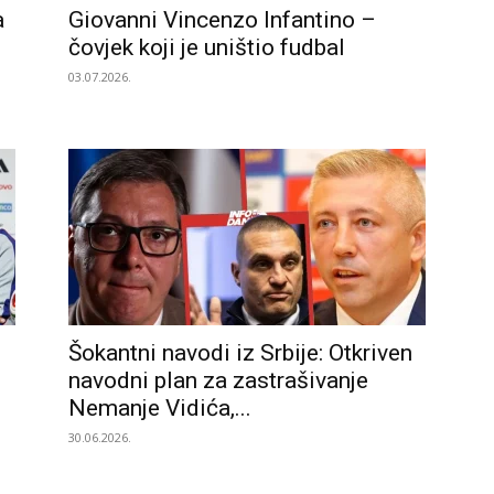
a
Giovanni Vincenzo Infantino –
čovjek koji je uništio fudbal
03.07.2026.
Šokantni navodi iz Srbije: Otkriven
navodni plan za zastrašivanje
Nemanje Vidića,...
30.06.2026.