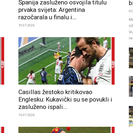
a
Španija zasluženo osvojila titulu
bi
prvaka svijeta: Argentina
05
razočarala u finalu i...
Mi
19.07.2026.
oš
Vu
re
Casillas žestoko kritikovao
Englesku: Kukavički su se povukli i
zasluženo ispali...
16.07.2026.