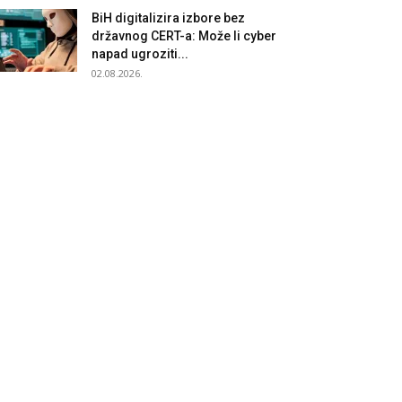
BiH digitalizira izbore bez
državnog CERT-a: Može li cyber
napad ugroziti...
02.08.2026.