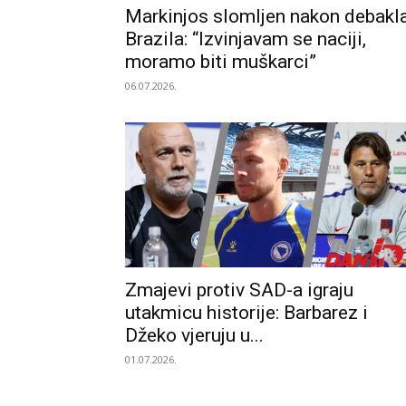
Markinjos slomljen nakon debakl
Brazila: “Izvinjavam se naciji,
moramo biti muškarci”
06.07.2026.
Zmajevi protiv SAD-a igraju
utakmicu historije: Barbarez i
Džeko vjeruju u...
01.07.2026.