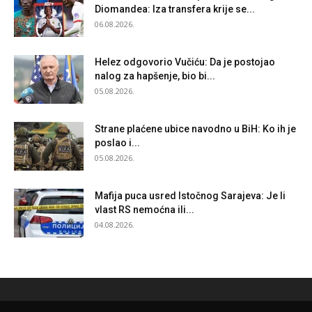
Diomandea: Iza transfera krije se...
06.08.2026.
Helez odgovorio Vučiću: Da je postojao
nalog za hapšenje, bio bi...
05.08.2026.
Strane plaćene ubice navodno u BiH: Ko ih je
poslao i...
05.08.2026.
Mafija puca usred Istočnog Sarajeva: Je li
vlast RS nemoćna ili...
04.08.2026.