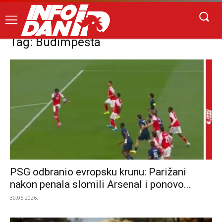
Tag: Budimpešta
PSG odbranio evropsku krunu: Parižani
nakon penala slomili Arsenal i ponovo...
30.05.2026.