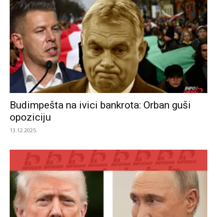
Budimpešta na ivici bankrota: Orban guši
opoziciju
13.12.2025.