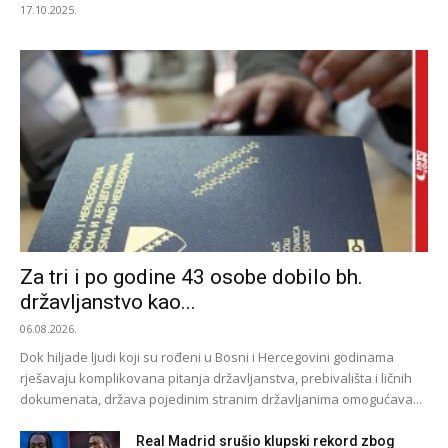
17.10.2025.
Za tri i po godine 43 osobe dobilo bh.
državljanstvo kao...
06.08.2026.
Dok hiljade ljudi koji su rođeni u Bosni i Hercegovini godinama
rješavaju komplikovana pitanja državljanstva, prebivališta i ličnih
dokumenata, država pojedinim stranim državljanima omogućava...
Real Madrid srušio klupski rekord zbog