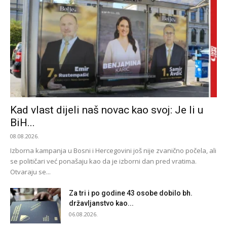
Kad vlast dijeli naš novac kao svoj: Je li u
BiH...
08.08.2026.
Izborna kampanja u Bosni i Hercegovini još nije zvanično počela, ali
se političari već ponašaju kao da je izborni dan pred vratima.
Otvaraju se...
Za tri i po godine 43 osobe dobilo bh.
državljanstvo kao...
06.08.2026.