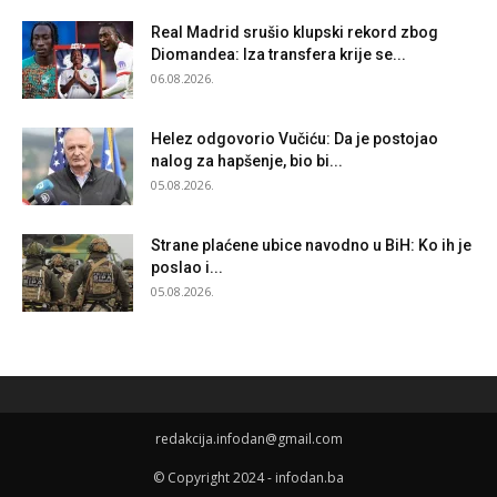
Real Madrid srušio klupski rekord zbog
Diomandea: Iza transfera krije se...
06.08.2026.
Helez odgovorio Vučiću: Da je postojao
nalog za hapšenje, bio bi...
05.08.2026.
Strane plaćene ubice navodno u BiH: Ko ih je
poslao i...
05.08.2026.
redakcija.infodan@gmail.com
© Copyright 2024 - infodan.ba