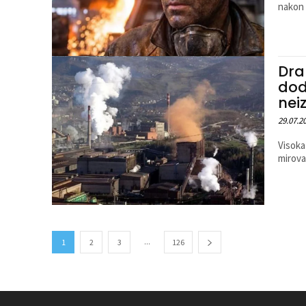
nakon 
Dra
dod
nei
29.07.2
Visoka
mirovan
...
1
2
3
126