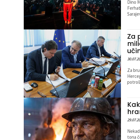
Dino M
Ferhat
Saraje
Za 
mil
uči
30.07.2
Za bru
Herceg
potroš
Kak
hra
29.07.2
Nekada
tona č