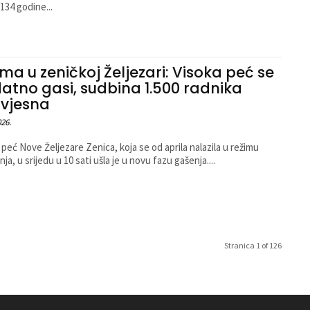
134 godine...
ma u zeničkoj Željezari: Visoka peć se
atno gasi, sudbina 1.500 radnika
zvjesna
026.
 peć Nove Željezare Zenica, koja se od aprila nalazila u režimu
ja, u srijedu u 10 sati ušla je u novu fazu gašenja....
Stranica 1 of 126