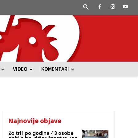
VIDEO
KOMENTARI
Najnovije objave
Za tri i po godine 43 osobe