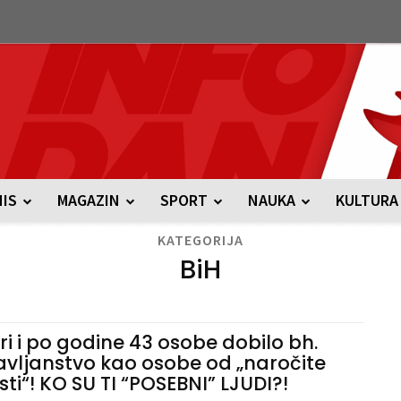
NIS
MAGAZIN
SPORT
NAUKA
KULTURA
KATEGORIJA
BiH
tri i po godine 43 osobe dobilo bh.
avljanstvo kao osobe od „naročite
sti“! KO SU TI “POSEBNI” LJUDI?!