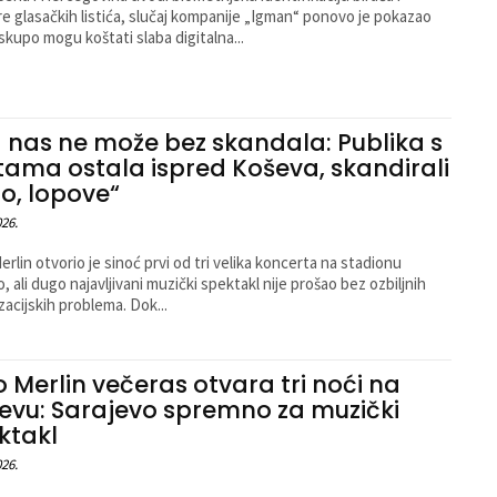
e glasačkih listića, slučaj kompanije „Igman“ ponovo je pokazao
 skupo mogu koštati slaba digitalna...
 nas ne može bez skandala: Publika s
tama ostala ispred Koševa, skandirali
no, lopove“
026.
erlin otvorio je sinoć prvi od tri velika koncerta na stadionu
, ali dugo najavljivani muzički spektakl nije prošao bez ozbiljnih
organizacijskih problema. Dok...
o Merlin večeras otvara tri noći na
evu: Sarajevo spremno za muzički
ktakl
026.