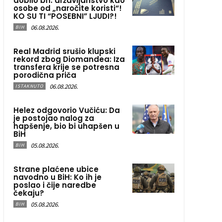
dobilo bh. državljanstvo kao
osobe od „naročite koristi“!
KO SU TI “POSEBNI” LJUDI?!
06.08.2026.
BIH
Real Madrid srušio klupski
rekord zbog Diomandea: Iza
transfera krije se potresna
porodična priča
06.08.2026.
ISTAKNUTO
Helez odgovorio Vučiću: Da
je postojao nalog za
hapšenje, bio bi uhapšen u
BiH
05.08.2026.
BIH
Strane plaćene ubice
navodno u BiH: Ko ih je
poslao i čije naredbe
čekaju?
05.08.2026.
BIH