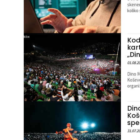
skener
koliko
Kod
kar
„Di
01.08.2
Dino M
Koševo
Din
Koš
spe
31.07.2