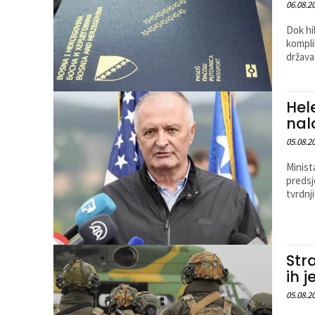
06.08.2
Dok hi
kompli
država
Hel
nal
05.08.2
Minist
predsj
tvrdnji 
Str
ih 
05.08.2