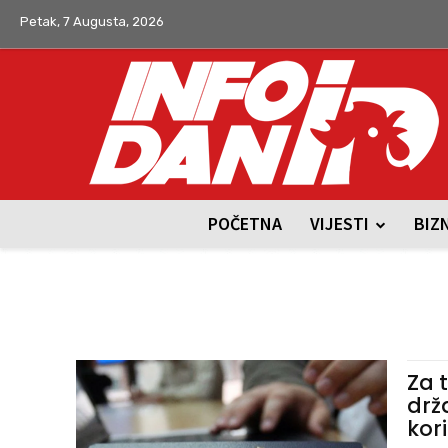
Petak, 7 Augusta, 2026
POČETNA
VIJESTI
BIZ
Za 
drž
kori