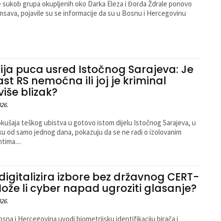
 sukob grupa okupljenih oko Darka Eleza i Đorđa Ždrale ponovo
msava, pojavile su se informacije da su u Bosnu i Hercegovinu
ija puca usred Istočnog Sarajeva: Je
last RS nemoćna ili joj je kriminal
više blizak?
026.
kušaja teškog ubistva u gotovo istom dijelu Istočnog Sarajeva, u
u od samo jednog dana, pokazuju da se ne radi o izolovanim
tima....
 digitalizira izbore bez državnog CERT-
Može li cyber napad ugroziti glasanje?
026.
sna i Hercegovina uvodi biometrijsku identifikaciju birača i