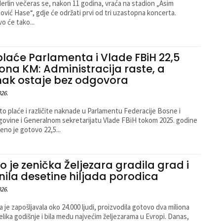
erlin večeras se, nakon 11 godina, vraća na stadion „Asim
ović Hase“, gdje će održati prvi od tri uzastopna koncerta.
vo će tako...
plaće Parlamenta i Vlade FBiH 22,5
iona KM: Administracija raste, a
nak ostaje bez odgovora
026.
to plaće i različite naknade u Parlamentu Federacije Bosne i
ovine i Generalnom sekretarijatu Vlade FBiH tokom 2025. godine
eno je gotovo 22,5...
o je zenička Željezara gradila grad i
nila desetine hiljada porodica
026.
 je zapošljavala oko 24.000 ljudi, proizvodila gotovo dva miliona
elika godišnje i bila među najvećim željezarama u Evropi. Danas,