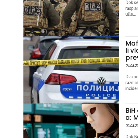
Dok se
raspla
ušle...
Maf
li v
pre
04.08.2
Dva po
razmak
inciden
BiH
a: 
02.08.2
Dok Bo