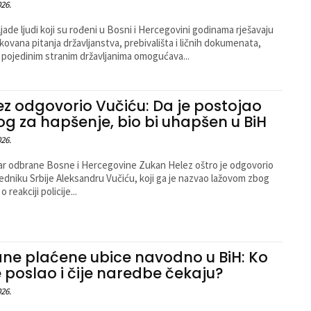
026.
ljade ljudi koji su rođeni u Bosni i Hercegovini godinama rješavaju
kovana pitanja državljanstva, prebivališta i ličnih dokumenata,
 pojedinim stranim državljanima omogućava...
ez odgovorio Vučiću: Da je postojao
og za hapšenje, bio bi uhapšen u BiH
026.
ar odbrane Bosne i Hercegovine Zukan Helez oštro je odgovorio
edniku Srbije Aleksandru Vučiću, koji ga je nazvao lažovom zbog
o reakciji policije...
ane plaćene ubice navodno u BiH: Ko
je poslao i čije naredbe čekaju?
026.