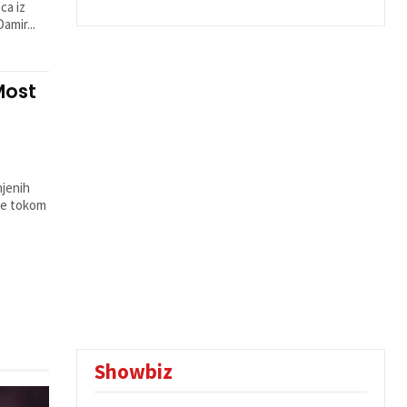
ca iz
amir...
Most
njenih
 je tokom
Showbiz