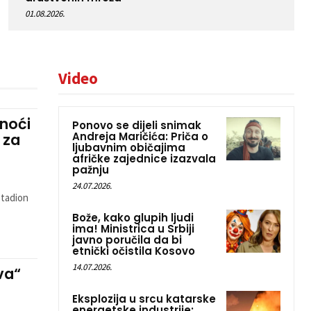
01.08.2026.
Video
 noći
Ponovo se dijeli snimak
Andreja Maričića: Priča o
 za
ljubavnim običajima
afričke zajednice izazvala
pažnju
24.07.2026.
stadion
Bože, kako glupih ljudi
ima! Ministrica u Srbiji
javno poručila da bi
etnički očistila Kosovo
14.07.2026.
va“
Eksplozija u srcu katarske
energetske industrije: