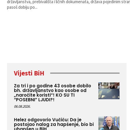
državljanstva, prebivališta i ličnih dokumenata, država pojedinim st
pasoš dobiju po...
Vijesti BiH
Za tri i po godine 43 osobe dobilo
bh. državljanstvo kao osobe od
„naročite koristi“! KO SU TI
“POSEBNI” LJUDI?!
06.08.2026.
Helez odgovorio Vučiću: Da je
postojao nalog za hapšenje, bio bi
uhapšen u BiH