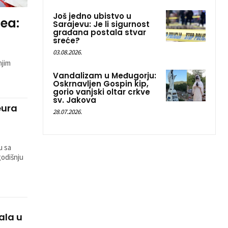
Još jedno ubistvo u
ea:
Sarajevu: Je li sigurnost
građana postala stvar
sreće?
03.08.2026.
njim
Vandalizam u Međugorju:
Oskrnavljen Gospin kip,
gorio vanjski oltar crkve
sv. Jakova
eura
28.07.2026.
u sa
godišnju
ala u