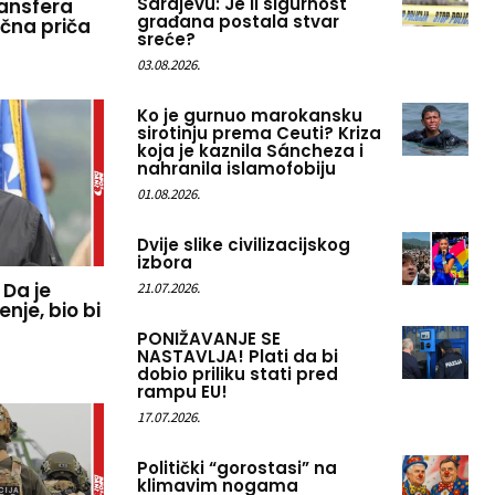
Sarajevu: Je li sigurnost
ansfera
građana postala stvar
ična priča
sreće?
03.08.2026.
Ko je gurnuo marokansku
sirotinju prema Ceuti? Kriza
koja je kaznila Sáncheza i
nahranila islamofobiju
01.08.2026.
Dvije slike civilizacijskog
izbora
 Da je
21.07.2026.
nje, bio bi
PONIŽAVANJE SE
NASTAVLJA! Plati da bi
dobio priliku stati pred
rampu EU!
17.07.2026.
Politički “gorostasi” na
klimavim nogama