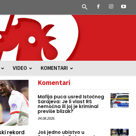
VIDEO
KOMENTARI
Komentari
Mafija puca usred Istočnog
Sarajeva: Je li vlast RS
nemoćna ili joj je kriminal
previše blizak?
04.08.2026.
ski rekord
Još jedno ubistvo u