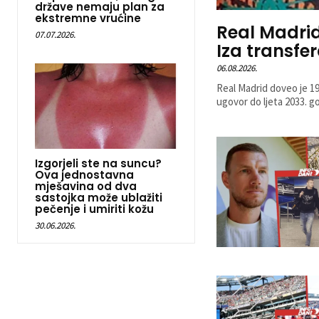
države nemaju plan za
ekstremne vrućine
Real Madrid
07.07.2026.
Iza transfe
06.08.2026.
Real Madrid doveo je 19
ugovor do ljeta 2033. go
Izgorjeli ste na suncu?
Ova jednostavna
mješavina od dva
sastojka može ublažiti
pečenje i umiriti kožu
30.06.2026.