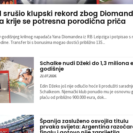
 srušio klupski rekord zbog Diomand
ra krije se potresna porodična priča
-godišnjeg krilnog napadača Yana Diomandea iz RB Leipziga i potpisao s 
dine. Transfer bi s bonusima mogao dostići približno 135...
Schalke nudi Džeki do 1,3 miliona 
godišnje
21.07.2026.
Edin Džeko još nije odlučio hoće li produžiti saradnj
Schalkeom. Njemački klub ponudio mu je osnovnu 
plaću od približno 900.000 eura, dok...
Španija zasluženo osvojila titulu
prvaka svijeta: Argentina razočar
finalu i gotovo nije zaprijetila