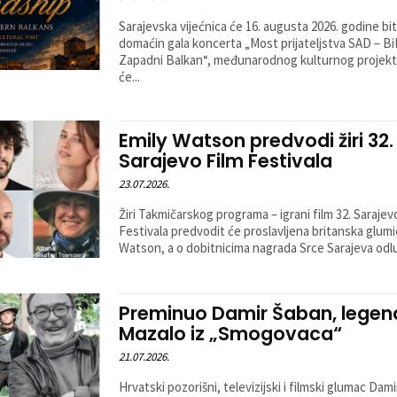
Sarajevska vijećnica će 16. augusta 2026. godine bit
domaćin gala koncerta „Most prijateljstva SAD – Bi
Zapadni Balkan“, međunarodnog kulturnog projekta
će...
Emily Watson predvodi žiri 32.
Sarajevo Film Festivala
23.07.2026.
Žiri Takmičarskog programa – igrani film 32. Sarajev
Festivala predvodit će proslavljena britanska glumi
Watson, a o dobitnicima nagrada Srce Sarajeva odluč
Preminuo Damir Šaban, legen
Mazalo iz „Smogovaca“
21.07.2026.
Hrvatski pozorišni, televizijski i filmski glumac Dam