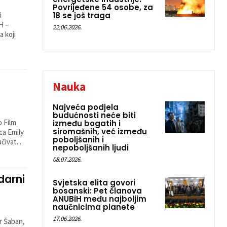
Povrijeđene 54 osobe, za
i
18 se još traga
H –
22.06.2026.
 koji
Nauka
Najveća podjela
budućnosti neće biti
o Film
između bogatih i
siromašnih, već između
ca Emily
poboljšanih i
ivat...
nepoboljšanih ljudi
08.07.2026.
darni
Svjetska elita govori
bosanski: Pet članova
ANUBiH među najboljim
naučnicima planete
17.06.2026.
ir Šaban,