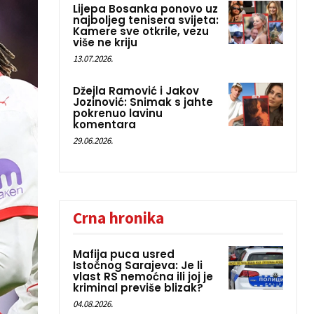
Lijepa Bosanka ponovo uz
najboljeg tenisera svijeta:
Kamere sve otkrile, vezu
više ne kriju
13.07.2026.
Džejla Ramović i Jakov
Jozinović: Snimak s jahte
pokrenuo lavinu
komentara
29.06.2026.
Crna hronika
Mafija puca usred
Istočnog Sarajeva: Je li
vlast RS nemoćna ili joj je
kriminal previše blizak?
04.08.2026.