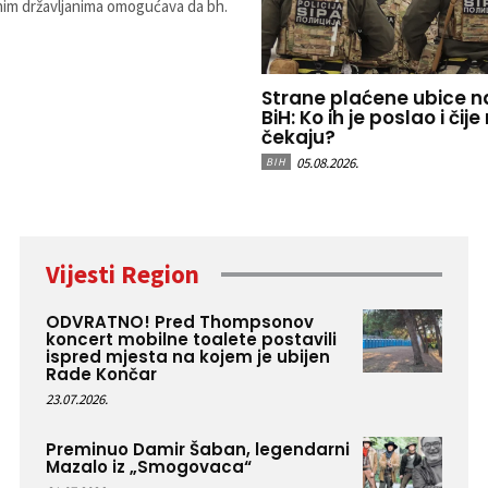
ranim državljanima omogućava da bh.
Strane plaćene ubice 
BiH: Ko ih je poslao i či
čekaju?
05.08.2026.
BIH
Vijesti Region
ODVRATNO! Pred Thompsonov
koncert mobilne toalete postavili
ispred mjesta na kojem je ubijen
Rade Končar
23.07.2026.
Preminuo Damir Šaban, legendarni
Mazalo iz „Smogovaca“