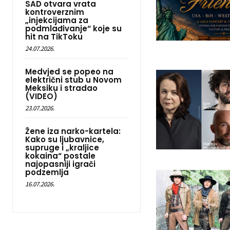
SAD otvara vrata
kontroverznim
„injekcijama za
podmlađivanje“ koje su
hit na TikToku
24.07.2026.
Medvjed se popeo na
električni stub u Novom
Meksiku i stradao
(VIDEO)
23.07.2026.
Žene iza narko-kartela:
Kako su ljubavnice,
supruge i „kraljice
kokaina“ postale
najopasniji igrači
podzemlja
16.07.2026.