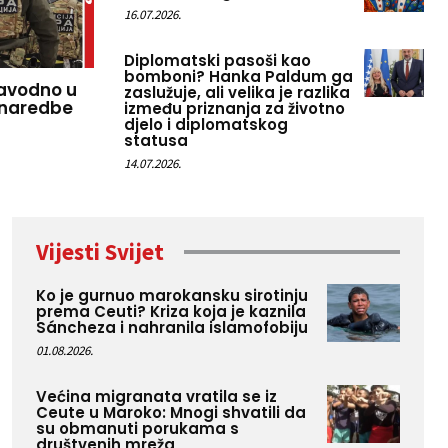
16.07.2026.
Diplomatski pasoši kao
bomboni? Hanka Paldum ga
navodno u
zaslužuje, ali velika je razlika
je naredbe
između priznanja za životno
djelo i diplomatskog
statusa
14.07.2026.
Vijesti Svijet
Ko je gurnuo marokansku sirotinju
prema Ceuti? Kriza koja je kaznila
Sáncheza i nahranila islamofobiju
01.08.2026.
Većina migranata vratila se iz
Ceute u Maroko: Mnogi shvatili da
su obmanuti porukama s
društvenih mreža