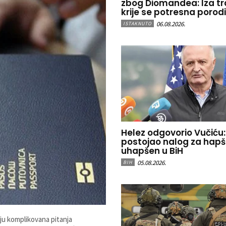
zbog Diomandea: Iza tr
krije se potresna porod
06.08.2026.
ISTAKNUTO
Helez odgovorio Vučiću:
postojao nalog za hapše
uhapšen u BiH
05.08.2026.
BIH
aju komplikovana pitanja