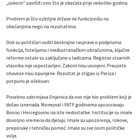
„uskoro“ završiti ono što je obećala prije nekoliko godina.
Problem je što ozbiljne države ne funkcionišu na
obećanjima nego na rezultatima.
Dok su političari vodili beskrajne rasprave o podjelama
funkcija, foteljama i međustranačkim obračunima, ključne
reforme ostale su zaključane u ladicama. Registar stvarnih
vlasnika nije uspostavljen. Zakoni nisu usvojeni. Preuzete
obaveze nisu ispunjene. Rezultat je stigao iz Pariza i
potpuno je očekivan.
Posebno zabrinjava činjenica da ovo nije bio problem koji je
došao iznenada. Moneyval i FATF godinama upozoravaju
Bosnu i Hercegovinu na iste nedostatke. Institucije su imale
dovoljno vremena da djeluju. Imale su upozorenja, rokove,
preporuke i tehničku pomoć. Imale su sve osim političke
volje.