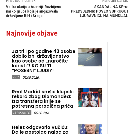
Prethodni članak
Naredni članak
Velika akcija u Austriji: Razbijena
SKANDAL NA SP-u:
narko grupa koja je angažovala
PREDSJEDNIK POVEO SUPRUGU I
državljane BiH i Srbije
LJUBAVNICU NA MUNDIJAL
Najnovije objave
Za tri i po godine 43 osobe
dobilo bh. državljanstvo
kao osobe od „naročite
koristi“! KO SU TI
“POSEBNI” LJUDI?!
06.08.2026.
BIH
Real Madrid srušio klupski
rekord zbog Diomandea:
Iza transfera krije se
potresna porodična priča
06.08.2026.
ISTAKNUTO
Helez odgovorio Vučiću:
Da je postojao nalog za