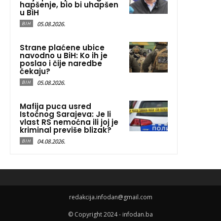
hapšenje, bio bi uhapšen
u BiH
05.08.2026.
BIH
Strane plaćene ubice
navodno u BiH: Ko ih je
poslao i čije naredbe
čekaju?
05.08.2026.
BIH
Mafija puca usred
Istočnog Sarajeva: Je li
vlast RS nemoćna ili joj je
kriminal previše blizak?
04.08.2026.
BIH
redakcija.infodan@gmail.com
© Copyright 2024 - infodan.ba