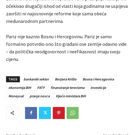
očekivao drugačiji ishod od vlasti koja godinama ne uspijeva
završiti ni najosnovnije reforme koje sama obeća
međunarodnim partnerima.
Pariz nije kaznio Bosnu i Hercegovinu. Pariz je samo
formalno potvrdio ono što građani ove zemlje odavno vide
– da politička neodgovornost i neefikasnost imaju svoju
cijenu.
TAGS
bankarski sektor
Borjana Krišto
Bosna i Hercegovina
ekonomija BiH
FATF
finansiranje terorizma
investicije
Moneyval
pranje novca
Vijeće ministara BiH