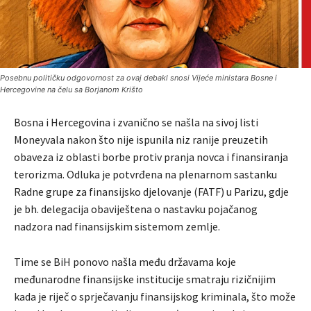
Posebnu političku odgovornost za ovaj debakl snosi Vijeće ministara Bosne i
Hercegovine na čelu sa Borjanom Krišto
Bosna i Hercegovina i zvanično se našla na sivoj listi
Moneyvala nakon što nije ispunila niz ranije preuzetih
obaveza iz oblasti borbe protiv pranja novca i finansiranja
terorizma. Odluka je potvrđena na plenarnom sastanku
Radne grupe za finansijsko djelovanje (FATF) u Parizu, gdje
je bh. delegacija obaviještena o nastavku pojačanog
nadzora nad finansijskim sistemom zemlje.
Time se BiH ponovo našla među državama koje
međunarodne finansijske institucije smatraju rizičnijim
kada je riječ o sprječavanju finansijskog kriminala, što može