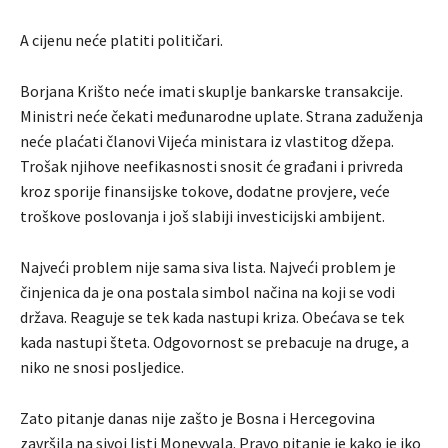
A cijenu neće platiti političari.
Borjana Krišto neće imati skuplje bankarske transakcije.
Ministri neće čekati međunarodne uplate. Strana zaduženja
neće plaćati članovi Vijeća ministara iz vlastitog džepa.
Trošak njihove neefikasnosti snosit će građani i privreda
kroz sporije finansijske tokove, dodatne provjere, veće
troškove poslovanja i još slabiji investicijski ambijent.
Najveći problem nije sama siva lista. Najveći problem je
činjenica da je ona postala simbol načina na koji se vodi
država. Reaguje se tek kada nastupi kriza. Obećava se tek
kada nastupi šteta. Odgovornost se prebacuje na druge, a
niko ne snosi posljedice.
Zato pitanje danas nije zašto je Bosna i Hercegovina
završila na sivoj listi Moneyvala. Pravo pitanje je kako je iko