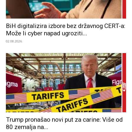
BiH digitalizira izbore bez državnog CERT-a:
Može li cyber napad ugroziti...
02.08.2026.
Trump pronašao novi put za carine: Više od
80 zemalja na...