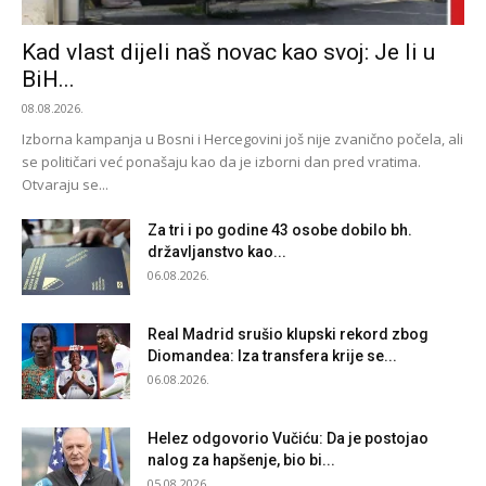
Kad vlast dijeli naš novac kao svoj: Je li u
BiH...
08.08.2026.
Izborna kampanja u Bosni i Hercegovini još nije zvanično počela, ali
se političari već ponašaju kao da je izborni dan pred vratima.
Otvaraju se...
Za tri i po godine 43 osobe dobilo bh.
državljanstvo kao...
06.08.2026.
Real Madrid srušio klupski rekord zbog
Diomandea: Iza transfera krije se...
06.08.2026.
Helez odgovorio Vučiću: Da je postojao
nalog za hapšenje, bio bi...
05.08.2026.