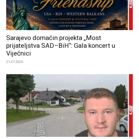
Sarajevo domaćin projekta „Most
prijateljstva SAD–BiH“: Gala koncert u
Vijećnici
21.07.2026.