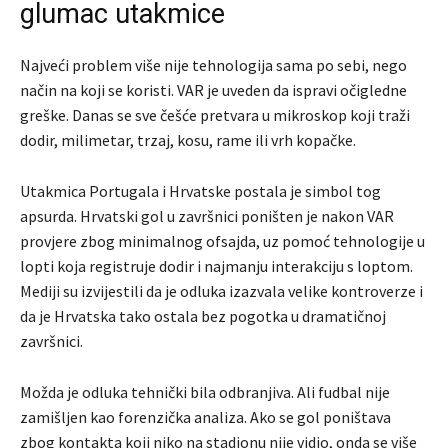
glumac utakmice
Najveći problem više nije tehnologija sama po sebi, nego
način na koji se koristi. VAR je uveden da ispravi očigledne
greške. Danas se sve češće pretvara u mikroskop koji traži
dodir, milimetar, trzaj, kosu, rame ili vrh kopačke.
Utakmica Portugala i Hrvatske postala je simbol tog
apsurda. Hrvatski gol u završnici poništen je nakon VAR
provjere zbog minimalnog ofsajda, uz pomoć tehnologije u
lopti koja registruje dodir i najmanju interakciju s loptom.
Mediji su izvijestili da je odluka izazvala velike kontroverze i
da je Hrvatska tako ostala bez pogotka u dramatičnoj
završnici.
Možda je odluka tehnički bila odbranjiva. Ali fudbal nije
zamišljen kao forenzička analiza. Ako se gol poništava
zbog kontakta koji niko na stadionu nije vidio, onda se više