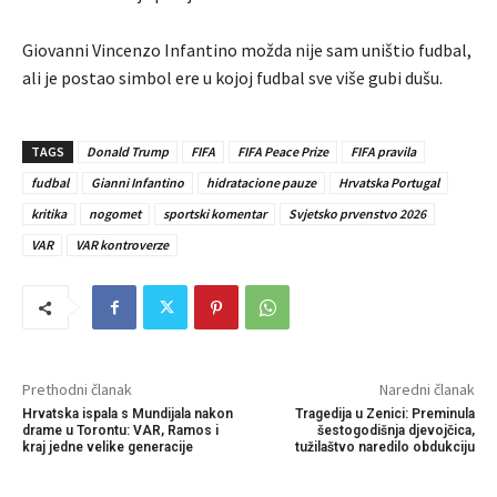
Giovanni Vincenzo Infantino možda nije sam uništio fudbal,
ali je postao simbol ere u kojoj fudbal sve više gubi dušu.
TAGS
Donald Trump
FIFA
FIFA Peace Prize
FIFA pravila
fudbal
Gianni Infantino
hidratacione pauze
Hrvatska Portugal
kritika
nogomet
sportski komentar
Svjetsko prvenstvo 2026
VAR
VAR kontroverze
Prethodni članak
Naredni članak
Hrvatska ispala s Mundijala nakon
Tragedija u Zenici: Preminula
drame u Torontu: VAR, Ramos i
šestogodišnja djevojčica,
kraj jedne velike generacije
tužilaštvo naredilo obdukciju