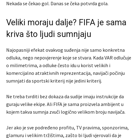
Nekada se čekao gol. Danas se čeka potvrda gola.
Veliki moraju dalje? FIFA je sama
kriva što ljudi sumnjaju
Najopasniji efekat ovakvog suđenja nije samo konkretna
odluka, nego nepovjerenje koje se stvara. Kada VAR odlučuje
o milimetrima, a odluke često idu u korist velikih i
komercijalno atraktivnih reprezentacija, navijači počinju
sumnjati da sportski kriterij nije jedini kriterij.
Ne treba tvrditi bez dokaza da sudije imaju instrukcije da
guraju velike ekipe. Ali FIFA je sama proizvela ambijent u
kojem takva sumnja zvuči logično velikom broju navijača.
Jer ako je sve podređeno profitu, TV pravima, sponzorima,
glamuru i velikim tržištima, zašto bi ljudi vjerovali da je