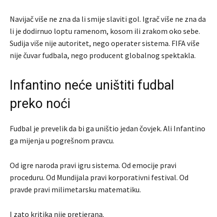
Navijač više ne zna da li smije slaviti gol. Igrač više ne zna da
li je dodirnuo loptu ramenom, kosom ili zrakom oko sebe.
Sudija više nije autoritet, nego operater sistema. FIFA više
nije čuvar fudbala, nego producent globalnog spektakla.
Infantino neće uništiti fudbal
preko noći
Fudbal je prevelik da bi ga uništio jedan čovjek. Ali Infantino
ga mijenja u pogrešnom pravcu.
Od igre naroda pravi igru sistema. Od emocije pravi
proceduru. Od Mundijala pravi korporativni festival. Od
pravde pravi milimetarsku matematiku.
I zato kritika nije pretjerana.