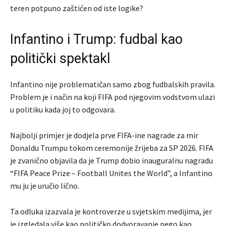
teren potpuno zaštićen od iste logike?
Infantino i Trump: fudbal kao
politički spektakl
Infantino nije problematičan samo zbog fudbalskih pravila.
Problem je i način na koji FIFA pod njegovim vodstvom ulazi
u politiku kada joj to odgovara.
Najbolji primjer je dodjela prve FIFA-ine nagrade za mir
Donaldu Trumpu tokom ceremonije žrijeba za SP 2026. FIFA
je zvanično objavila da je Trump dobio inauguralnu nagradu
“FIFA Peace Prize – Football Unites the World”, a Infantino
mu ju je uručio lično.
Ta odluka izazvala je kontroverze u svjetskim medijima, jer
je izgledala više kao političko dodvoravanje nego kao