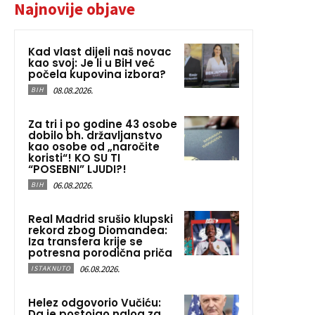
Najnovije objave
Kad vlast dijeli naš novac
kao svoj: Je li u BiH već
počela kupovina izbora?
08.08.2026.
BIH
Za tri i po godine 43 osobe
dobilo bh. državljanstvo
kao osobe od „naročite
koristi“! KO SU TI
“POSEBNI” LJUDI?!
06.08.2026.
BIH
Real Madrid srušio klupski
rekord zbog Diomandea:
Iza transfera krije se
potresna porodična priča
06.08.2026.
ISTAKNUTO
Helez odgovorio Vučiću:
Da je postojao nalog za