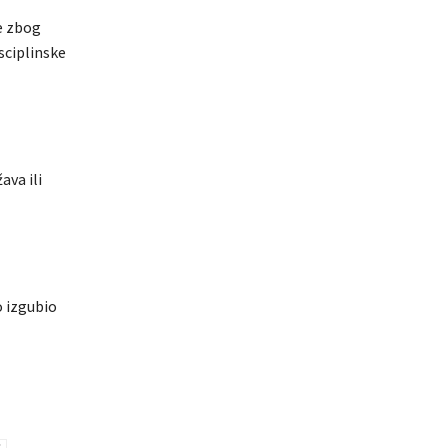
se zbog
isciplinske
ava ili
o izgubio