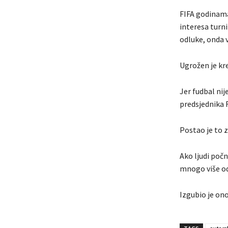
FIFA godinama 
interesa turni
odluke, onda v
Ugrožen je kre
Jer fudbal nij
predsjednika F
Postao je to z
Ako ljudi počn
mnogo više od
Izgubio je ono