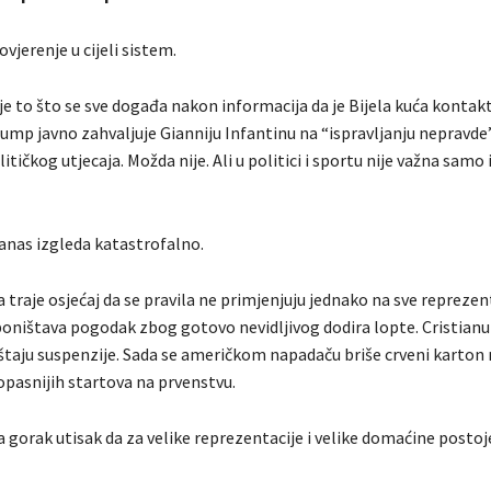
ovjerenje u cijeli sistem.
ije to što se sve događa nakon informacija da je Bijela kuća kontakt
mp javno zahvaljuje Gianniju Infantinu na “ispravljanju nepravde”.
litičkog utjecaja. Možda nije. Ali u politici i sportu nije važna samo i
danas izgleda katastrofalno.
traje osjećaj da se pravila ne primjenjuju jednako na sve reprezent
poništava pogodak zbog gotovo nevidljivog dodira lopte. Cristian
aštaju suspenzije. Sada se američkom napadaču briše crveni karton
opasnijih startova na prvenstvu.
a gorak utisak da za velike reprezentacije i velike domaćine postoj