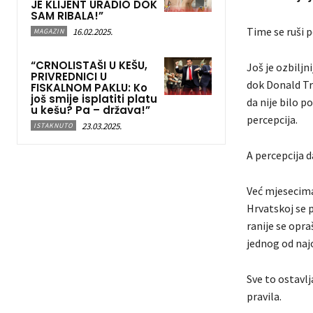
JE KLIJENT URADIO DOK
SAM RIBALA!”
Time se ruši p
16.02.2025.
MAGAZIN
“CRNOLISTAŠI U KEŠU,
Još je ozbiljn
PRIVREDNICI U
dok Donald Tru
FISKALNOM PAKLU: Ko
još smije isplatiti platu
da nije bilo po
u kešu? Pa – država!”
percepcija.
23.03.2025.
ISTAKNUTO
A percepcija 
Već mjesecima 
Hrvatskoj se 
ranije se opr
jednog od naj
Sve to ostavlj
pravila.