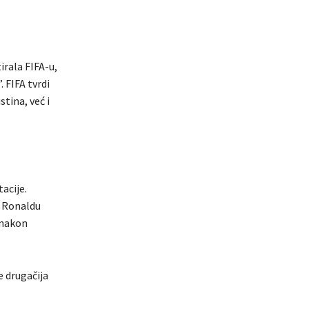
irala FIFA-u,
 FIFA tvrdi
stina, već i
acije.
u Ronaldu
 nakon
e drugačija