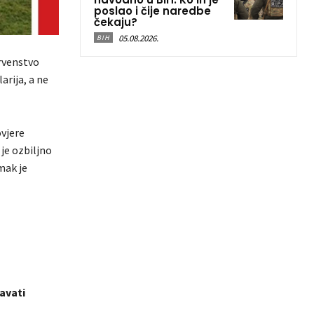
poslao i čije naredbe
čekaju?
05.08.2026.
BIH
rvenstvo
arija, a ne
ovjere
je ozbiljno
mak je
avati