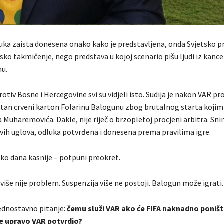
luka zaista donesena onako kako je predstavljena, onda Svjetsko p
tsko takmičenje, nego predstava u kojoj scenario pišu ljudi iz kancel
nu.
otiv Bosne i Hercegovine svi su vidjeli isto. Sudija je nakon VAR pr
tan crveni karton Folarinu Balogunu zbog brutalnog starta kojim 
 Muharemovića. Dakle, nije riječ o brzopletoj procjeni arbitra. Sni
svih uglova, odluka potvrđena i donesena prema pravilima igre.
iko dana kasnije – potpuni preokret.
više nije problem. Suspenzija više ne postoji. Balogun može igrati.
jednostavno pitanje:
čemu služi VAR ako će FIFA naknadno poništ
je upravo VAR potvrdio?