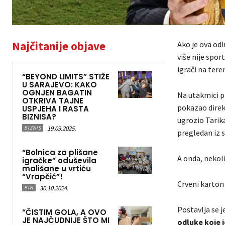
Najčitanije objave
Ako je ova od
više nije spor
igrači na tere
“BEYOND LIMITS” STIŽE
U SARAJEVO: KAKO
OGNJEN BAGATIN
Na utakmici pr
OTKRIVA TAJNE
pokazao direk
USPJEHA I RASTA
BIZNISA?
ugrozio Tarika
19.03.2025.
BIZNIS
pregledan iz 
“Bolnica za plišane
A onda, nekol
igračke” oduševila
mališane u vrtiću
“Vrapčić”!
Crveni karton 
30.10.2024.
BIH
Postavlja se 
“ČISTIM GOLA, A OVO
JE NAJČUDNIJE ŠTO MI
odluke koje 