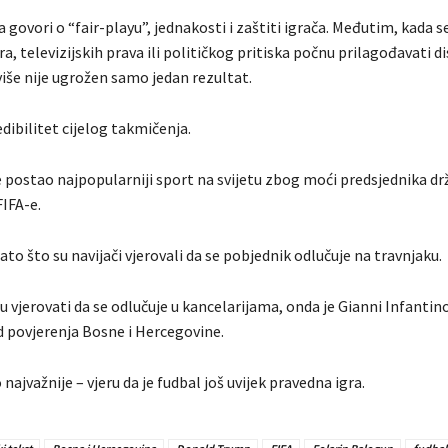
govori o “fair-playu”, jednakosti i zaštiti igrača. Međutim, kada 
ra, televizijskih prava ili političkog pritiska počnu prilagođavati d
iše nije ugrožen samo jedan rezultat.
dibilitet cijelog takmičenja.
e postao najpopularniji sport na svijetu zbog moći predsjednika drž
IFA-e.
ato što su navijači vjerovali da se pobjednik odlučuje na travnjaku.
u vjerovati da se odlučuje u kancelarijama, onda je Gianni Infantin
 povjerenja Bosne i Hercegovine.
 najvažnije – vjeru da je fudbal još uvijek pravedna igra.