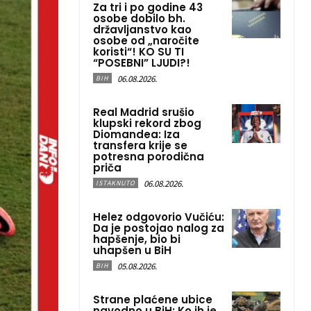
Za tri i po godine 43
osobe dobilo bh.
državljanstvo kao
osobe od „naročite
koristi“! KO SU TI
“POSEBNI” LJUDI?!
06.08.2026.
BIH
Real Madrid srušio
klupski rekord zbog
Diomandea: Iza
transfera krije se
potresna porodična
priča
06.08.2026.
ISTAKNUTO
Helez odgovorio Vučiću:
Da je postojao nalog za
hapšenje, bio bi
uhapšen u BiH
05.08.2026.
BIH
Strane plaćene ubice
navodno u BiH: Ko ih je