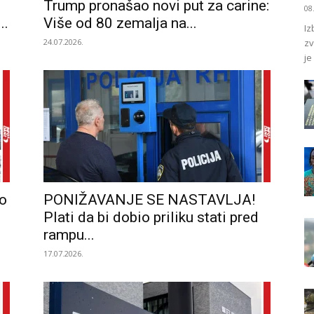
Trump pronašao novi put za carine:
08
..
Više od 80 zemalja na...
Iz
24.07.2026.
zv
je
o
PONIŽAVANJE SE NASTAVLJA!
Plati da bi dobio priliku stati pred
rampu...
17.07.2026.