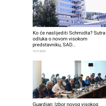
Ko će naslijediti Schmidta? Sutra
odluka o novom visokom
predstavniku, SAD...
13.07.2026.
Guardian: Izbor novog visokog