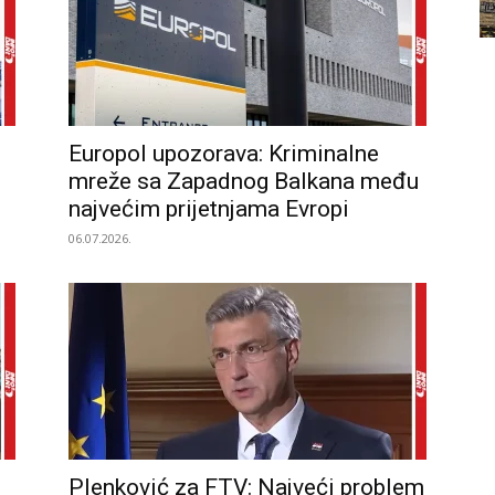
Europol upozorava: Kriminalne
mreže sa Zapadnog Balkana među
najvećim prijetnjama Evropi
06.07.2026.
Plenković za FTV: Najveći problem