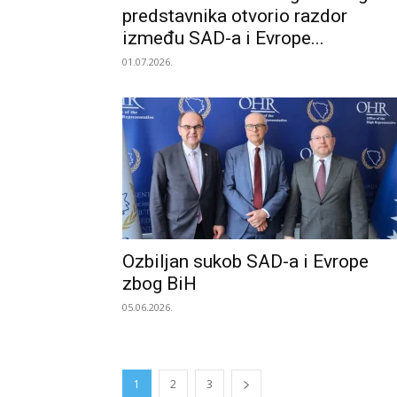
predstavnika otvorio razdor
između SAD-a i Evrope...
01.07.2026.
Ozbiljan sukob SAD-a i Evrope
zbog BiH
05.06.2026.
1
2
3