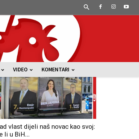
VIDEO
KOMENTARI
ad vlast dijeli naš novac kao svoj:
e li u BiH...