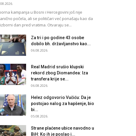
.08.2026.
borna kampanja u Bosni i Hercegovini još nije
anično počela, ali se političari već ponašaju kao da
 izborni dan pred vratima. Otvaraju se...
Za tri i po godine 43 osobe
dobilo bh. državljanstvo kao...
06.08.2026.
Real Madrid srušio klupski
rekord zbog Diomandea: Iza
transfera krije se...
06.08.2026.
Helez odgovorio Vučiću: Da je
postojao nalog za hapšenje, bio
bi...
05.08.2026.
Strane plaćene ubice navodno u
BiH: Ko ih je poslao i...