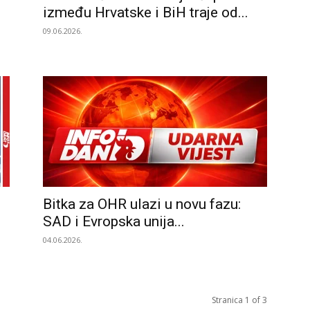
između Hrvatske i BiH traje od...
09.06.2026.
Bitka za OHR ulazi u novu fazu:
SAD i Evropska unija...
04.06.2026.
Stranica 1 of 3