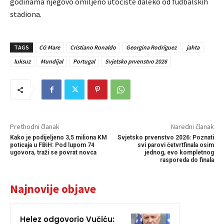
godinama njegovo omiljeno utočište daleko od fudbalskih
stadiona.
TAGS
CG Mare
Cristiano Ronaldo
Georgina Rodríguez
jahta
luksuz
Mundijal
Portugal
Svjetsko prvenstvo 2026
Prethodni članak
Naredni članak
Kako je podijeljeno 3,5 miliona KM
Svjetsko prvenstvo 2026: Poznati
poticaja u FBiH: Pod lupom 74
svi parovi četvrtfinala osim
ugovora, traži se povrat novca
jednog, evo kompletnog
rasporeda do finala
Najnovije objave
Helez odgovorio Vučiću: