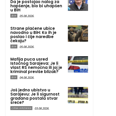
Da je postojao nalog za
hapšenje, bio bi uhapšen
u BiH
05.08.2026.
BIH
Strane plaćene ubice
navodno u BiH: Ko ih je
poslao i čije naredbe
čekaju?
05.08.2026.
BIH
Mafija puca usred
Istočnog Sarajeva: Je li
vlast RS nemoćna ili joj je
kriminal previše blizak?
04.08.2026.
BIH
Još jedno ubistvo u
Sarajevu: Je li sigurnost
građana postala stvar
sreće?
03.08.2026.
CRNA HRONIKA