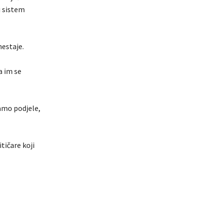
i sistem
nestaje.
a im se
samo podjele,
tičare koji