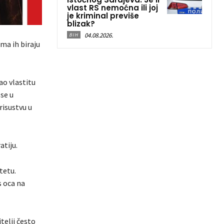
vlast RS nemoćna ili joj
je kriminal previše
blizak?
04.08.2026.
BIH
ma ih biraju
ao vlastitu
se u
risustvu u
atiju.
tetu.
s oca na
itelji često