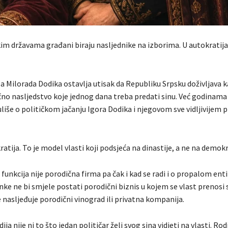
m državama građani biraju nasljednike na izborima. U autokratija
a Milorada Dodika ostavlja utisak da Republiku Srpsku doživljava k
čno nasljedstvo koje jednog dana treba predati sinu. Već godinama 
liše o političkom jačanju Igora Dodika i njegovom sve vidljivijem p
atija. To je model vlasti koji podsjeća na dinastije, a ne na demokr
funkcija nije porodična firma pa čak i kad se radi i o propalom enti
nke ne bi smjele postati porodični biznis u kojem se vlast prenosi 
e nasljeđuje porodični vinograd ili privatna kompanija.
ja nije ni to što jedan političar želi svog sina vidjeti na vlasti. Rod