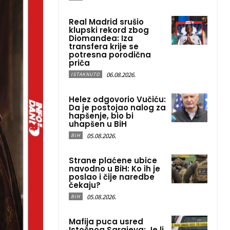
Real Madrid srušio
klupski rekord zbog
Diomandea: Iza
transfera krije se
potresna porodična
priča
06.08.2026.
ISTAKNUTO
Helez odgovorio Vučiću:
Da je postojao nalog za
hapšenje, bio bi
uhapšen u BiH
05.08.2026.
BIH
Strane plaćene ubice
navodno u BiH: Ko ih je
poslao i čije naredbe
čekaju?
05.08.2026.
BIH
Mafija puca usred
Istočnog Sarajeva: Je li