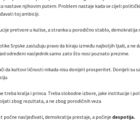
ca nastave njihovim putem. Problem nastaje kada se cijeli političk
avati toj ambiciji.
ucije pretvore u kulise, a stranka u porodično stablo, demokratija 
ike Srpske zaslužuju pravo da biraju između najboljih ljudi, a ne d
ijed određeni nasljednik samo zato što nosi poznato prezime.
uči da kultovi ličnosti nikada nisu donijeli prosperitet. Donijeli su 
ciju.
 treba kralja i princa. Treba slobodne izbore, jake institucije i poli
ijati zbog rezultata, a ne zbog porodičnih veza.
st počne nasljeđivati, demokratija prestaje, a počinje
despotija.