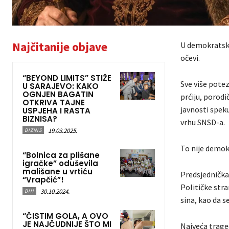
Najčitanije objave
U demokratski
očevi.
“BEYOND LIMITS” STIŽE
Sve više potez
U SARAJEVO: KAKO
OGNJEN BAGATIN
prćiju, porodi
OTKRIVA TAJNE
javnosti speku
USPJEHA I RASTA
BIZNISA?
vrhu SNSD-a.
19.03.2025.
BIZNIS
To nije demokr
“Bolnica za plišane
igračke” oduševila
mališane u vrtiću
Predsjednička 
“Vrapčić”!
Političke stra
30.10.2024.
BIH
sina, kao da s
“ČISTIM GOLA, A OVO
JE NAJČUDNIJE ŠTO MI
Najveća tragedi