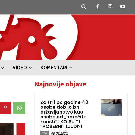
VIDEO
KOMENTARI
Najnovije objave
Za tri i po godine 43
osobe dobilo bh.
državljanstvo kao
osobe od „naročite
koristi“! KO SU TI
“POSEBNI” LJUDI?!
06.08.2026.
BIH