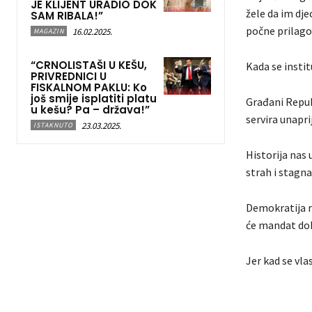
JE KLIJENT URADIO DOK
žele da im dje
SAM RIBALA!”
počne prilagođ
16.02.2025.
MAGAZIN
“CRNOLISTAŠI U KEŠU,
Kada se instit
PRIVREDNICI U
FISKALNOM PAKLU: Ko
još smije isplatiti platu
Građani Republ
u kešu? Pa – država!”
servira unapr
23.03.2025.
ISTAKNUTO
Historija nas 
strah i stagna
Demokratija ne
će mandat dob
Jer kad se vla