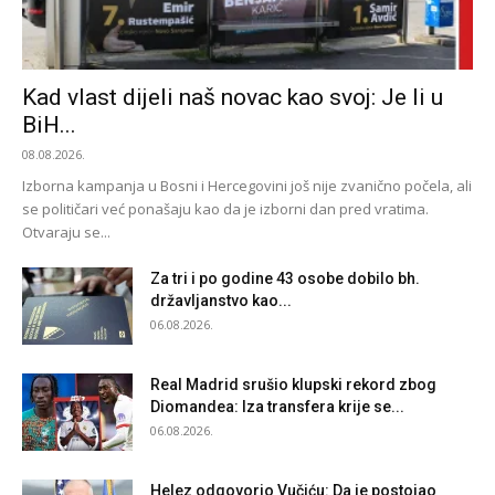
Kad vlast dijeli naš novac kao svoj: Je li u
BiH...
08.08.2026.
Izborna kampanja u Bosni i Hercegovini još nije zvanično počela, ali
se političari već ponašaju kao da je izborni dan pred vratima.
Otvaraju se...
Za tri i po godine 43 osobe dobilo bh.
državljanstvo kao...
06.08.2026.
Real Madrid srušio klupski rekord zbog
Diomandea: Iza transfera krije se...
06.08.2026.
Helez odgovorio Vučiću: Da je postojao