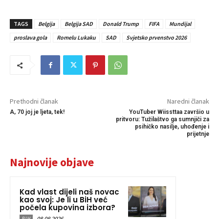
TAGS
Belgija
Belgija SAD
Donald Trump
FIFA
Mundijal
proslava gola
Romelu Lukaku
SAD
Svjetsko prvenstvo 2026
Prethodni članak
Naredni članak
A, 70 joj je ljeta, tek!
YouTuber Wiissttaa završio u
pritvoru: Tužilaštvo ga sumnjiči za
psihičko nasilje, uhođenje i
prijetnje
Najnovije objave
Kad vlast dijeli naš novac
kao svoj: Je li u BiH već
počela kupovina izbora?
08.08.2026.
BIH