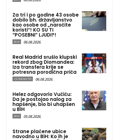
Za tri i po godine 43 osobe
dobilo bh. državljanstvo
kao osobe od „naročite
koristi“! KO SU TI
“POSEBNI” LJUDI?!
06.08.2026.
BIH
Real Madrid srušio klupski
rekord zbog Diomandea:
Iza transfera krije se
potresna porodična priča
06.08.2026.
ISTAKNUTO
Helez odgovorio Vučiću:
Da je postojao nalog za
hapšenje, bio bi uhapšen
u BiH
05.08.2026.
BIH
Strane plaćene ubice
navodno u BiH: Ko ih je