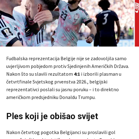
Fudbalska reprezentacija Belgije nije se zadovoljila samo
uvjerljivom pobjedom protiv Sjedinjenih Američkih Država.
Nakon što su slavili rezultatom
4:1
i izborili plasman u
četvrtfinale Svjetskog prvenstva 2026., belgijski
reprezentativci poslali su jasnu poruku – i to direktno
američkom predsjedniku Donaldu Trumpu.
Ples koji je obišao svijet
Nakon četvrtog pogotka Belgijanci su proslavili gol