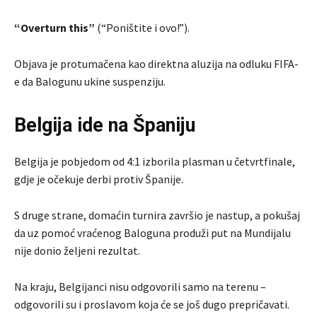
“Overturn this”
(“Poništite i ovo!”).
Objava je protumačena kao direktna aluzija na odluku FIFA-
e da Balogunu ukine suspenziju.
Belgija ide na Španiju
Belgija je pobjedom od 4:1 izborila plasman u četvrtfinale,
gdje je očekuje derbi protiv Španije.
S druge strane, domaćin turnira završio je nastup, a pokušaj
da uz pomoć vraćenog Baloguna produži put na Mundijalu
nije donio željeni rezultat.
Na kraju, Belgijanci nisu odgovorili samo na terenu –
odgovorili su i proslavom koja će se još dugo prepričavati.