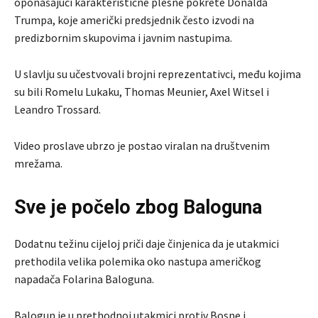
oponašajući karakteristične plesne pokrete Donalda
Trumpa, koje američki predsjednik često izvodi na
predizbornim skupovima i javnim nastupima.
U slavlju su učestvovali brojni reprezentativci, među kojima
su bili Romelu Lukaku, Thomas Meunier, Axel Witsel i
Leandro Trossard.
Video proslave ubrzo je postao viralan na društvenim
mrežama.
Sve je počelo zbog Baloguna
Dodatnu težinu cijeloj priči daje činjenica da je utakmici
prethodila velika polemika oko nastupa američkog
napadača Folarina Baloguna.
Balogun je u prethodnoj utakmici protiv Bosne i