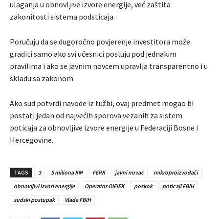
ulaganja u obnovljive izvore energije, već zaštita
zakonitosti sistema podsticaja.
Poručuju da se dugoročno povjerenje investitora može
graditi samo ako svi učesnici posluju pod jednakim
pravilima i ako se javnim novcem upravlja transparentno i u
skladu sa zakonom.
Ako sud potvrdi navode iz tužbi, ovaj predmet mogao bi
postati jedan od najvećih sporova vezanih za sistem
poticaja za obnovljive izvore energije u Federaciji Bosne i
Hercegovine.
TAGS
3
5 miliona KM
FERK
javni novac
mikroproizvođači
obnovljivi izvori energije
Operator OIEiEK
poskok
poticaji FBiH
sudski postupak
Vlada FBiH