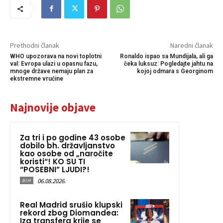
Prethodni članak
Naredni članak
WHO upozorava na novi toplotni
Ronaldo ispao sa Mundijala, ali ga
val: Evropa ulazi u opasnu fazu,
čeka luksuz: Pogledajte jahtu na
mnoge države nemaju plan za
kojoj odmara s Georginom
ekstremne vrućine
Najnovije objave
Za tri i po godine 43 osobe
dobilo bh. državljanstvo
kao osobe od „naročite
koristi“! KO SU TI
“POSEBNI” LJUDI?!
06.08.2026.
BIH
Real Madrid srušio klupski
rekord zbog Diomandea:
Iza transfera krije se