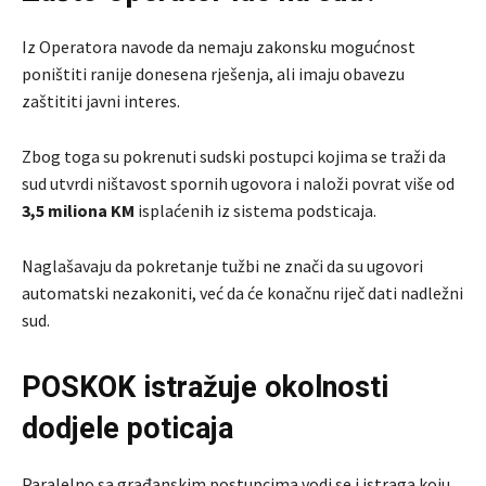
Iz Operatora navode da nemaju zakonsku mogućnost
poništiti ranije donesena rješenja, ali imaju obavezu
zaštititi javni interes.
Zbog toga su pokrenuti sudski postupci kojima se traži da
sud utvrdi ništavost spornih ugovora i naloži povrat više od
3,5 miliona KM
isplaćenih iz sistema podsticaja.
Naglašavaju da pokretanje tužbi ne znači da su ugovori
automatski nezakoniti, već da će konačnu riječ dati nadležni
sud.
POSKOK istražuje okolnosti
dodjele poticaja
Paralelno sa građanskim postupcima vodi se i istraga koju