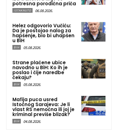
potresna porodična priča
06.08.2026.
ISTAKNUTO
Helez odgovorio Vučiću:
Da je postojao nalog za
hapšenje, bio bi uhapšen
u BiH
05.08.2026.
BIH
Strane plaćene ubice
navodno u BiH: Ko ih je
poslao i čije naredbe
čekaju?
05.08.2026.
BIH
Mafija puca usred
Istočnog Sarajeva: Je li
vlast RS nemoćna ili joj je
kriminal previše blizak?
04.08.2026.
BIH