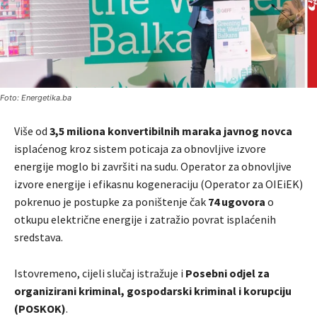
Foto: Energetika.ba
Više od
3,5 miliona konvertibilnih maraka javnog novca
isplaćenog kroz sistem poticaja za obnovljive izvore
energije moglo bi završiti na sudu. Operator za obnovljive
izvore energije i efikasnu kogeneraciju (Operator za OIEiEK)
pokrenuo je postupke za poništenje čak
74 ugovora
o
otkupu električne energije i zatražio povrat isplaćenih
sredstava.
Istovremeno, cijeli slučaj istražuje i
Posebni odjel za
organizirani kriminal, gospodarski kriminal i korupciju
(POSKOK)
.