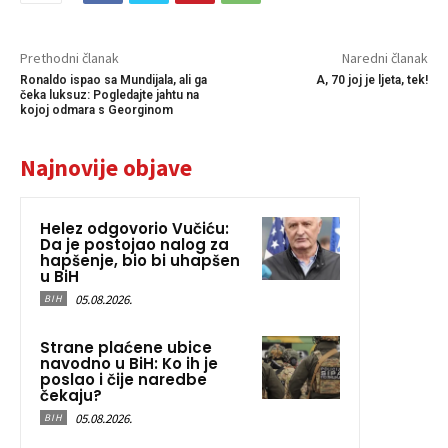
Prethodni članak
Naredni članak
Ronaldo ispao sa Mundijala, ali ga
A, 70 joj je ljeta, tek!
čeka luksuz: Pogledajte jahtu na
kojoj odmara s Georginom
Najnovije objave
Helez odgovorio Vučiću:
Da je postojao nalog za
hapšenje, bio bi uhapšen
u BiH
05.08.2026.
BIH
Strane plaćene ubice
navodno u BiH: Ko ih je
poslao i čije naredbe
čekaju?
05.08.2026.
BIH