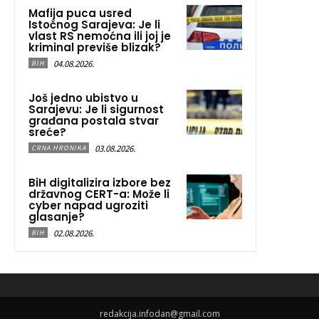
Mafija puca usred
Istočnog Sarajeva: Je li
vlast RS nemoćna ili joj je
kriminal previše blizak?
04.08.2026.
BIH
Još jedno ubistvo u
Sarajevu: Je li sigurnost
građana postala stvar
sreće?
03.08.2026.
CRNA HRONIKA
BiH digitalizira izbore bez
državnog CERT-a: Može li
cyber napad ugroziti
glasanje?
02.08.2026.
BIH
redakcija.infodan@gmail.com