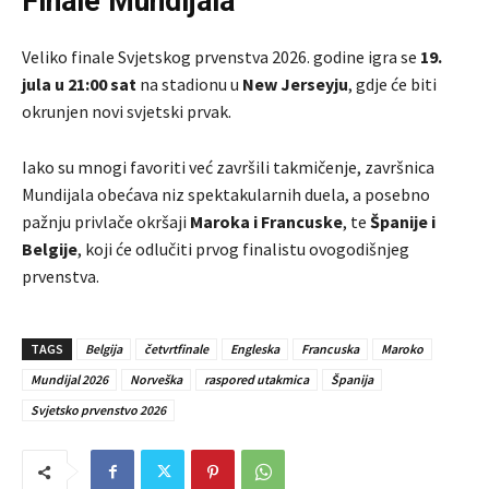
Finale Mundijala
Veliko finale Svjetskog prvenstva 2026. godine igra se
19.
jula u 21:00 sat
na stadionu u
New Jerseyju
, gdje će biti
okrunjen novi svjetski prvak.
Iako su mnogi favoriti već završili takmičenje, završnica
Mundijala obećava niz spektakularnih duela, a posebno
pažnju privlače okršaji
Maroka i Francuske
, te
Španije i
Belgije
, koji će odlučiti prvog finalistu ovogodišnjeg
prvenstva.
TAGS
Belgija
četvrtfinale
Engleska
Francuska
Maroko
Mundijal 2026
Norveška
raspored utakmica
Španija
Svjetsko prvenstvo 2026