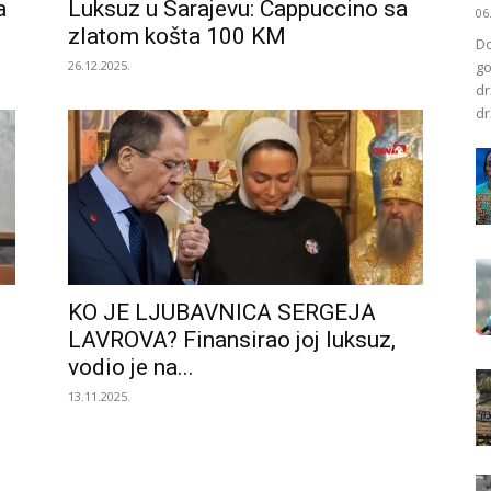
a
Luksuz u Sarajevu: Cappuccino sa
06
zlatom košta 100 KM
Do
26.12.2025.
go
dr
dr
KO JE LJUBAVNICA SERGEJA
LAVROVA? Finansirao joj luksuz,
vodio je na...
13.11.2025.