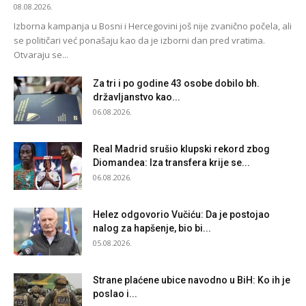
08.08.2026.
Izborna kampanja u Bosni i Hercegovini još nije zvanično počela, ali
se političari već ponašaju kao da je izborni dan pred vratima.
Otvaraju se...
Za tri i po godine 43 osobe dobilo bh.
državljanstvo kao...
06.08.2026.
Real Madrid srušio klupski rekord zbog
Diomandea: Iza transfera krije se...
06.08.2026.
Helez odgovorio Vučiću: Da je postojao
nalog za hapšenje, bio bi...
05.08.2026.
Strane plaćene ubice navodno u BiH: Ko ih je
poslao i...