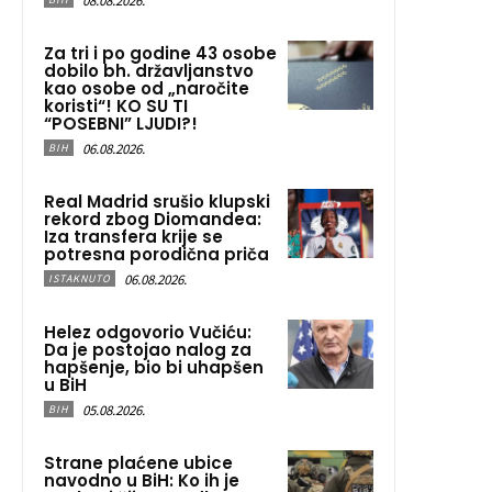
08.08.2026.
Za tri i po godine 43 osobe
dobilo bh. državljanstvo
kao osobe od „naročite
koristi“! KO SU TI
“POSEBNI” LJUDI?!
06.08.2026.
BIH
Real Madrid srušio klupski
rekord zbog Diomandea:
Iza transfera krije se
potresna porodična priča
06.08.2026.
ISTAKNUTO
Helez odgovorio Vučiću:
Da je postojao nalog za
hapšenje, bio bi uhapšen
u BiH
05.08.2026.
BIH
Strane plaćene ubice
navodno u BiH: Ko ih je