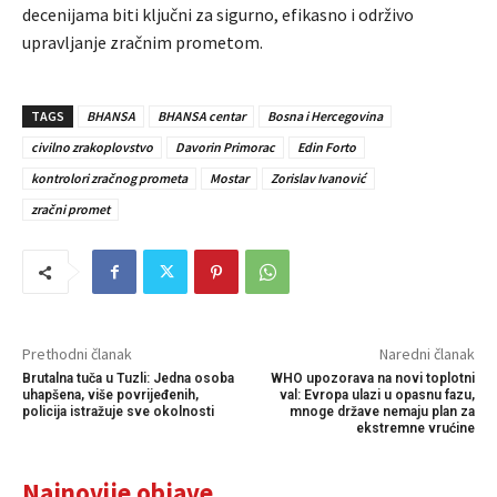
decenijama biti ključni za sigurno, efikasno i održivo
upravljanje zračnim prometom.
TAGS
BHANSA
BHANSA centar
Bosna i Hercegovina
civilno zrakoplovstvo
Davorin Primorac
Edin Forto
kontrolori zračnog prometa
Mostar
Zorislav Ivanović
zračni promet
Prethodni članak
Naredni članak
Brutalna tuča u Tuzli: Jedna osoba
WHO upozorava na novi toplotni
uhapšena, više povrijeđenih,
val: Evropa ulazi u opasnu fazu,
policija istražuje sve okolnosti
mnoge države nemaju plan za
ekstremne vrućine
Najnovije objave