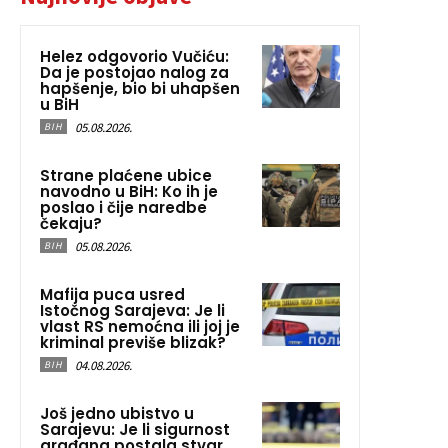
Helez odgovorio Vučiću:
Da je postojao nalog za
hapšenje, bio bi uhapšen
u BiH
05.08.2026.
BIH
Strane plaćene ubice
navodno u BiH: Ko ih je
poslao i čije naredbe
čekaju?
05.08.2026.
BIH
Mafija puca usred
Istočnog Sarajeva: Je li
vlast RS nemoćna ili joj je
kriminal previše blizak?
04.08.2026.
BIH
Još jedno ubistvo u
Sarajevu: Je li sigurnost
građana postala stvar