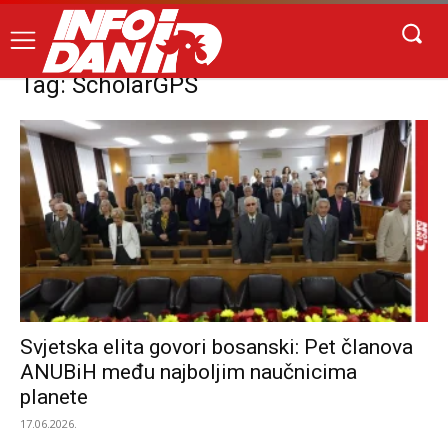
Tag: ScholarGPS
Svjetska elita govori bosanski: Pet članova
ANUBiH među najboljim naučnicima
planete
17.06.2026.