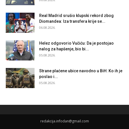
Real Madrid srušio klupski rekord zbog
Diomandea: Iza transfera krije se...
06.08.2026.
Helez odgovorio Vučiću: Da je postojao
nalog za hapšenje, bio bi...
05.08.2026.
Strane plaćene ubice navodno u BiH: Ko ih je
poslao i...
05.08.2026.
redakcija.infodan@gmail.com