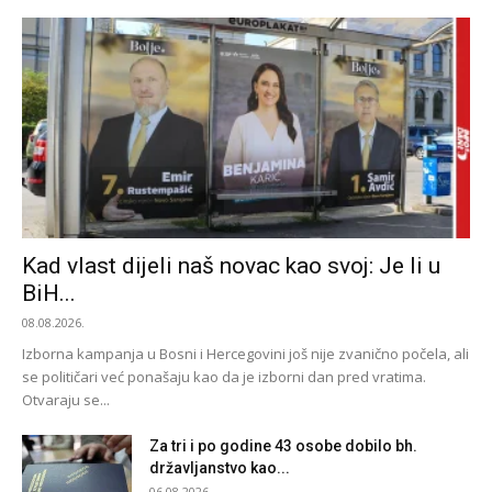
Kad vlast dijeli naš novac kao svoj: Je li u
BiH...
08.08.2026.
Izborna kampanja u Bosni i Hercegovini još nije zvanično počela, ali
se političari već ponašaju kao da je izborni dan pred vratima.
Otvaraju se...
Za tri i po godine 43 osobe dobilo bh.
državljanstvo kao...
06.08.2026.