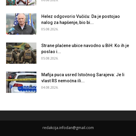
Helez odgovorio Vučiću: Da je postojao
nalog za hapšenje, bio bi...
05.08.2026.
Strane plaćene ubice navodno u BiH: Ko ih je
poslao i...
05.08.2026.
Mafija puca usred Istočnog Sarajeva: Je li
vlast RS nemoćna ili...
04.08.2026.
redakcija.infodan@gmail.com