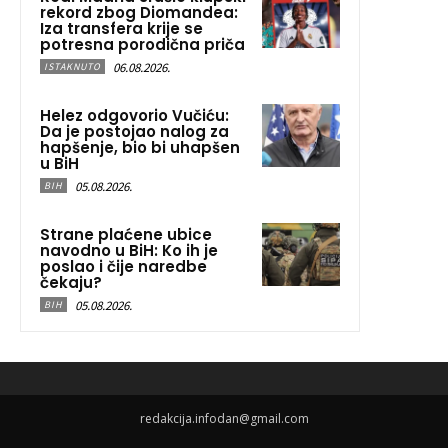
rekord zbog Diomandea:
Iza transfera krije se
potresna porodična priča
06.08.2026.
ISTAKNUTO
Helez odgovorio Vučiću:
Da je postojao nalog za
hapšenje, bio bi uhapšen
u BiH
05.08.2026.
BIH
Strane plaćene ubice
navodno u BiH: Ko ih je
poslao i čije naredbe
čekaju?
05.08.2026.
BIH
redakcija.infodan@gmail.com