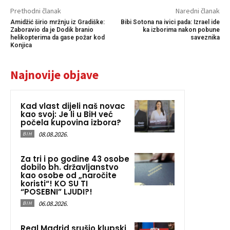
Prethodni članak
Naredni članak
Amidžić širio mržnju iz Gradiške:
Bibi Sotona na ivici pada: Izrael ide
Zaboravio da je Dodik branio
ka izborima nakon pobune
helikopterima da gase požar kod
saveznika
Konjica
Najnovije objave
Kad vlast dijeli naš novac
kao svoj: Je li u BiH već
počela kupovina izbora?
08.08.2026.
BIH
Za tri i po godine 43 osobe
dobilo bh. državljanstvo
kao osobe od „naročite
koristi“! KO SU TI
“POSEBNI” LJUDI?!
06.08.2026.
BIH
Real Madrid srušio klupski