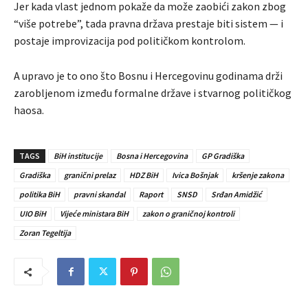
Jer kada vlast jednom pokaže da može zaobići zakon zbog
“više potrebe”, tada pravna država prestaje biti sistem — i
postaje improvizacija pod političkom kontrolom.
A upravo je to ono što Bosnu i Hercegovinu godinama drži
zarobljenom između formalne države i stvarnog političkog
haosa.
TAGS
BiH institucije
Bosna i Hercegovina
GP Gradiška
Gradiška
granični prelaz
HDZ BiH
Ivica Bošnjak
kršenje zakona
politika BiH
pravni skandal
Raport
SNSD
Srđan Amidžić
UIO BiH
Vijeće ministara BiH
zakon o graničnoj kontroli
Zoran Tegeltija