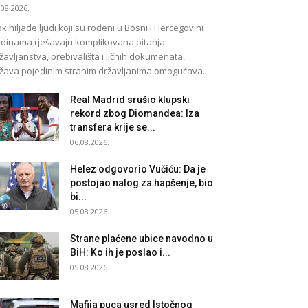
.08.2026.
k hiljade ljudi koji su rođeni u Bosni i Hercegovini
dinama rješavaju komplikovana pitanja
žavljanstva, prebivališta i ličnih dokumenata,
žava pojedinim stranim državljanima omogućava...
Real Madrid srušio klupski
rekord zbog Diomandea: Iza
transfera krije se...
06.08.2026.
Helez odgovorio Vučiću: Da je
postojao nalog za hapšenje, bio
bi...
05.08.2026.
Strane plaćene ubice navodno u
BiH: Ko ih je poslao i...
05.08.2026.
Mafija puca usred Istočnog