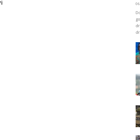
i
06
Do
go
dr
dr