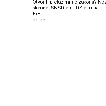
Otvorili prelaz mimo zakona? Nov
skandal SNSD-a i HDZ-a trese
BiH...
20.05.2026.