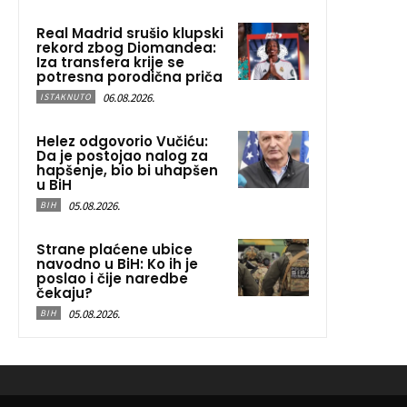
Real Madrid srušio klupski
rekord zbog Diomandea:
Iza transfera krije se
potresna porodična priča
06.08.2026.
ISTAKNUTO
Helez odgovorio Vučiću:
Da je postojao nalog za
hapšenje, bio bi uhapšen
u BiH
05.08.2026.
BIH
Strane plaćene ubice
navodno u BiH: Ko ih je
poslao i čije naredbe
čekaju?
05.08.2026.
BIH