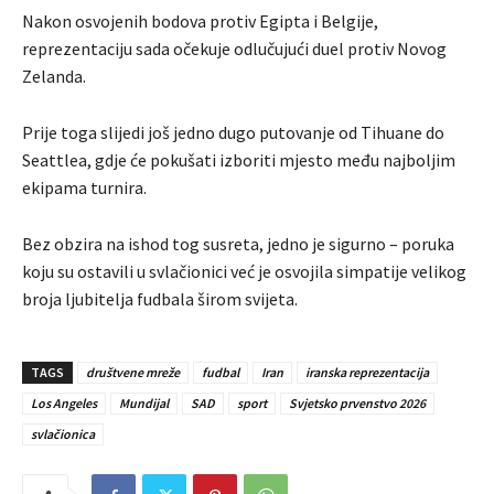
Nakon osvojenih bodova protiv Egipta i Belgije,
reprezentaciju sada očekuje odlučujući duel protiv Novog
Zelanda.
Prije toga slijedi još jedno dugo putovanje od Tihuane do
Seattlea, gdje će pokušati izboriti mjesto među najboljim
ekipama turnira.
Bez obzira na ishod tog susreta, jedno je sigurno – poruka
koju su ostavili u svlačionici već je osvojila simpatije velikog
broja ljubitelja fudbala širom svijeta.
TAGS
društvene mreže
fudbal
Iran
iranska reprezentacija
Los Angeles
Mundijal
SAD
sport
Svjetsko prvenstvo 2026
svlačionica