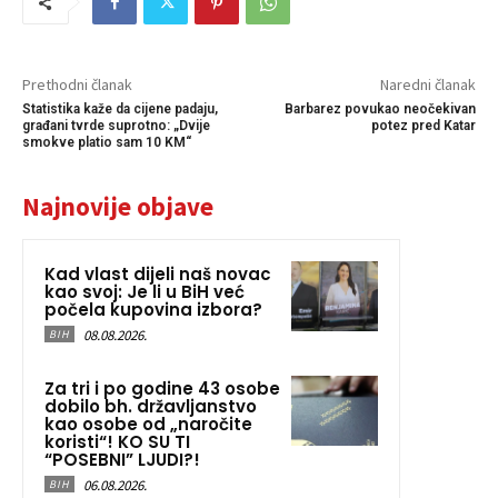
Prethodni članak
Naredni članak
Statistika kaže da cijene padaju,
Barbarez povukao neočekivan
građani tvrde suprotno: „Dvije
potez pred Katar
smokve platio sam 10 KM“
Najnovije objave
Kad vlast dijeli naš novac
kao svoj: Je li u BiH već
počela kupovina izbora?
08.08.2026.
BIH
Za tri i po godine 43 osobe
dobilo bh. državljanstvo
kao osobe od „naročite
koristi“! KO SU TI
“POSEBNI” LJUDI?!
06.08.2026.
BIH