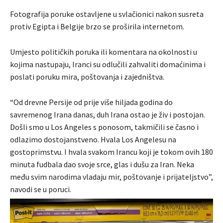
Fotografija poruke ostavljene u svlačionici nakon susreta
protiv Egipta i Belgije brzo se proširila internetom.
Umjesto političkih poruka ili komentara na okolnosti u
kojima nastupaju, Iranci su odlučili zahvaliti domaćinima i
poslati poruku mira, poštovanja i zajedništva.
“Od drevne Persije od prije više hiljada godina do
savremenog Irana danas, duh Irana ostao je živ i postojan.
Došli smo u Los Angeles s ponosom, takmičili se časno i
odlazimo dostojanstveno. Hvala Los Angelesu na
gostoprimstvu. I hvala svakom Irancu koji je tokom ovih 180
minuta fudbala dao svoje srce, glas i dušu za Iran. Neka
među svim narodima vladaju mir, poštovanje i prijateljstvo”,
navodi se u poruci.