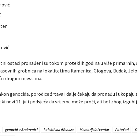
mović
ć
ter
ć
ović
tni ostaci pronađeni su tokom proteklih godina u više primarnih,
 masovnih grobnica na lokalitetima Kamenica, Glogova, Budak, Jel
ći i drugim mjestima.
akon genocida, porodice žrtava i dalje čekaju da pronađu i ukopaju 
vaki novi 11. juli podsjeća da vrijeme može proći, ali bol zbog izgubl
genocid u Srebrenici
kolektivna dženaza
Memorijalni centar
Potočari
S