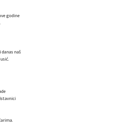
 ove godine
.
 i danas naš
usić.
ade
stavnici
čarima.