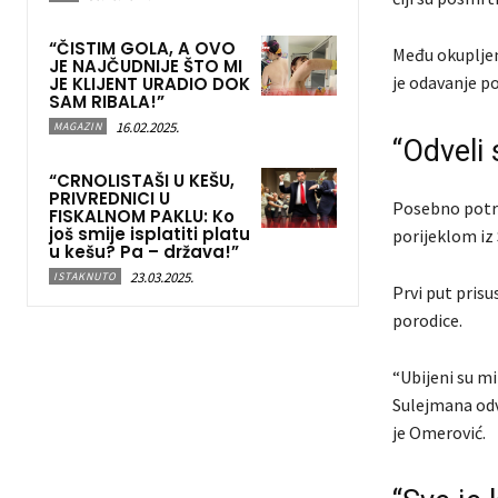
“ČISTIM GOLA, A OVO
Među okupljeni
JE NAJČUDNIJE ŠTO MI
je odavanje po
JE KLIJENT URADIO DOK
SAM RIBALA!”
16.02.2025.
MAGAZIN
“Odveli
“CRNOLISTAŠI U KEŠU,
PRIVREDNICI U
Posebno potre
FISKALNOM PAKLU: Ko
još smije isplatiti platu
porijeklom iz
u kešu? Pa – država!”
23.03.2025.
ISTAKNUTO
Prvi put prisu
porodice.
“Ubijeni su mi
Sulejmana odv
je Omerović.