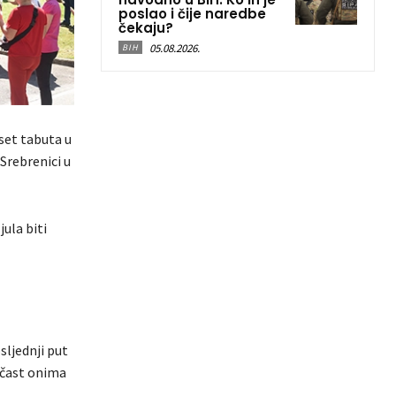
poslao i čije naredbe
čekaju?
05.08.2026.
BIH
eset tabuta u
Srebrenici u
ula biti
sljednji put
očast onima