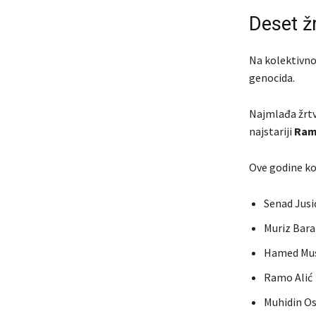
Deset ž
Na kolektivnoj
genocida.
Najmlađa žrtv
najstariji
Ram
Ove godine ko
Senad Jusi
Muriz Bara
Hamed Mus
Ramo Alić
Muhidin O