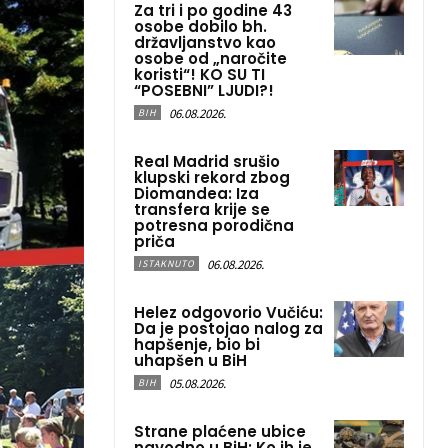
Za tri i po godine 43
osobe dobilo bh.
državljanstvo kao
osobe od „naročite
koristi“! KO SU TI
“POSEBNI” LJUDI?!
06.08.2026.
BIH
Real Madrid srušio
klupski rekord zbog
Diomandea: Iza
transfera krije se
potresna porodična
priča
06.08.2026.
ISTAKNUTO
Helez odgovorio Vučiću:
Da je postojao nalog za
hapšenje, bio bi
uhapšen u BiH
05.08.2026.
BIH
Strane plaćene ubice
navodno u BiH: Ko ih je