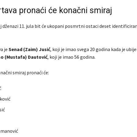
rtava pronaći će konačni smiraj
 dženazi 11. jula bit će ukopani posmrtni ostaci deset identificira
a je
Senad (Zaim) Jusić
, koji je imao svega 20 godina kada je ubije
o (Mustafa) Dautović
, koji je imao 56 godina.
načni smiraj pronaći će:
ć
ković
ić
smanović