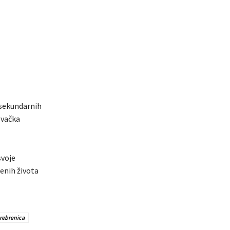
 sekundarnih
ovačka
svoje
jenih života
rebrenica