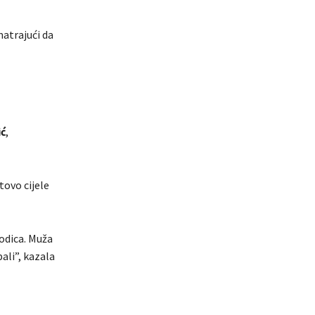
matrajući da
ć
,
tovo cijele
rodica. Muža
ali”, kazala