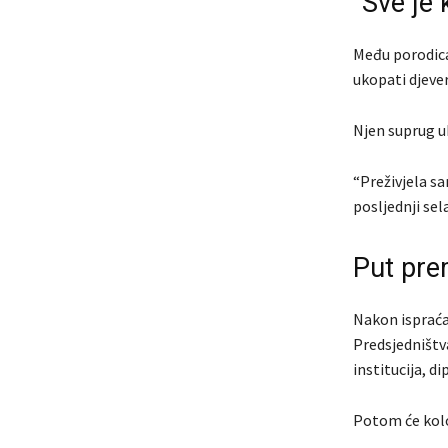
“Sve je 
Među porodicam
ukopati djeve
Njen suprug uk
“Preživjela sa
posljednji sel
Put pre
Nakon ispraćaj
Predsjedništv
institucija, 
Potom će kolo