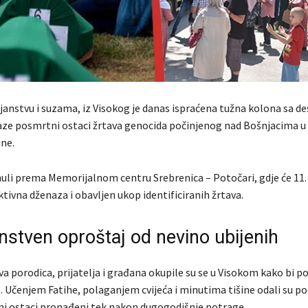
ojanstvu i suzama, iz Visokog je danas ispraćena tužna kolona sa d
aze posmrtni ostaci žrtava genocida počinjenog nad Bošnjacima u 
ine.
uli prema Memorijalnom centru Srebrenica – Potočari, gdje će 11. j
tivna dženaza i obavljen ukop identificiranih žrtava.
nstven oproštaj od nevino ubijenih
a porodica, prijatelja i građana okupile su se u Visokom kako bi po
e. Učenjem Fatihe, polaganjem cvijeća i minutima tišine odali su p
tni ostaci pronađeni tek nakon dugogodišnje potrage.