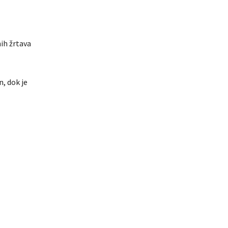
nih žrtava
n, dok je