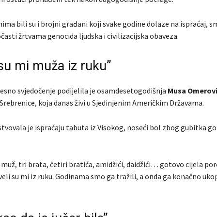
ma bili su i brojni građani koji svake godine dolaze na ispraćaj, s
časti žrtvama genocida ljudska i civilizacijska obaveza.
 su mi muža iz ruku”
sno svjedočenje podijelila je osamdesetogodišnja
Musa Omerovi
 Srebrenice, koja danas živi u Sjedinjenim Američkim Državama.
stvovala je ispraćaju tabuta iz Visokog, noseći bol zbog gubitka go
 muž, tri brata, četiri bratića, amidžići, daidžići… gotovo cijela po
eli su mi iz ruku. Godinama smo ga tražili, a onda ga konačno ukop