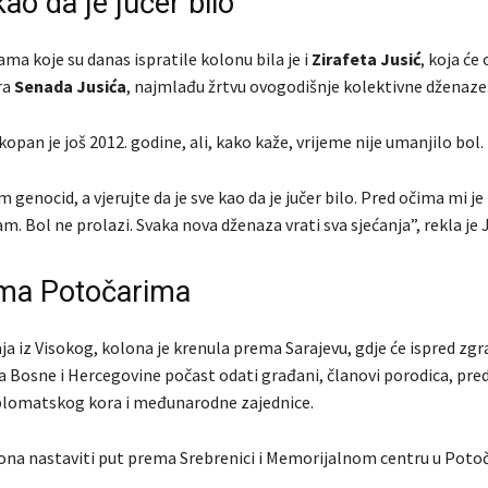
kao da je jučer bilo”
a koje su danas ispratile kolonu bila je i
Zirafeta Jusić
, koja će
ra
Senada Jusića
, najmlađu žrtvu ovogodišnje kolektivne dženaze
opan je još 2012. godine, ali, kako kaže, vrijeme nije umanjilo bol.
m genocid, a vjerujte da je sve kao da je jučer bilo. Pred očima mi je
am. Bol ne prolazi. Svaka nova dženaza vrati sva sjećanja”, rekla je J
ma Potočarima
a iz Visokog, kolona je krenula prema Sarajevu, gdje će ispred zgr
a Bosne i Hercegovine počast odati građani, članovi porodica, pred
diplomatskog kora i međunarodne zajednice.
na nastaviti put prema Srebrenici i Memorijalnom centru u Poto