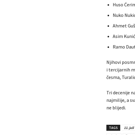
Huso Ćeri
Nuko Nuki
Ahmet Guš
Asim Kuni
Ramo Daut
Njihovi posmr
i tercijarnih
česma, Turali
Tri decenije n
najmilije, a s
ne blijedi.
TAGS
11. juli