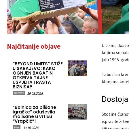
Najčitanije objave
U tišini, dost
kojima se nal
julu 1995. god
“BEYOND LIMITS” STIŽE
U SARAJEVO: KAKO
OGNJEN BAGATIN
Tabuti su kren
OTKRIVA TAJNE
klanjana kolek
USPJEHA I RASTA
BIZNISA?
19.03.2025.
BIZNIS
Dostoja
“Bolnica za plišane
igračke” oduševila
Stotine članov
mališane u vrtiću
“Vrapčić”!
ispratile žrtv
30.10.2024.
BIH
čiji su posmr