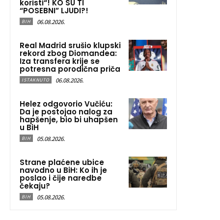
koristi“! KO SU TI
“POSEBNI” LJUDI?!
06.08.2026.
BIH
Real Madrid srušio klupski
rekord zbog Diomandea:
Iza transfera krije se
potresna porodična priča
06.08.2026.
ISTAKNUTO
Helez odgovorio Vučiću:
Da je postojao nalog za
hapšenje, bio bi uhapšen
u BiH
05.08.2026.
BIH
Strane plaćene ubice
navodno u BiH: Ko ih je
poslao i čije naredbe
čekaju?
05.08.2026.
BIH