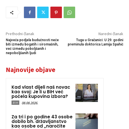
Prethodni članak
Naredni članak
Najveća podjela budućnosti neće
Tuga u Gračanici: U 29. godini
biti između bogatih i siromašnih,
preminula doktorica Lamija Spahić
već između poboljšanih i
nepoboljšanih ljudi
Najnovije objave
Kad vlast dijeli naš novac
kao svoj: Je li u BiH već
počela kupovina izbora?
08.08.2026.
BIH
Za tri i po godine 43 osobe
dobilo bh. državljanstvo
kao osobe od „naročite