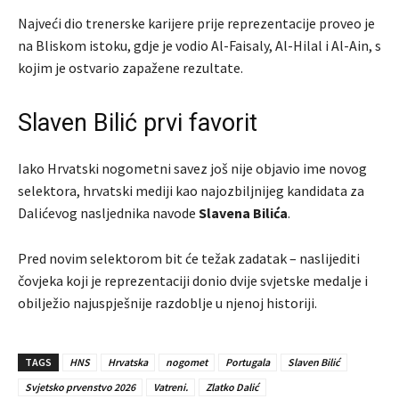
Najveći dio trenerske karijere prije reprezentacije proveo je
na Bliskom istoku, gdje je vodio Al-Faisaly, Al-Hilal i Al-Ain, s
kojim je ostvario zapažene rezultate.
Slaven Bilić prvi favorit
Iako Hrvatski nogometni savez još nije objavio ime novog
selektora, hrvatski mediji kao najozbiljnijeg kandidata za
Dalićevog nasljednika navode
Slavena Bilića
.
Pred novim selektorom bit će težak zadatak – naslijediti
čovjeka koji je reprezentaciji donio dvije svjetske medalje i
obilježio najuspješnije razdoblje u njenoj historiji.
TAGS
HNS
Hrvatska
nogomet
Portugala
Slaven Bilić
Svjetsko prvenstvo 2026
Vatreni.
Zlatko Dalić