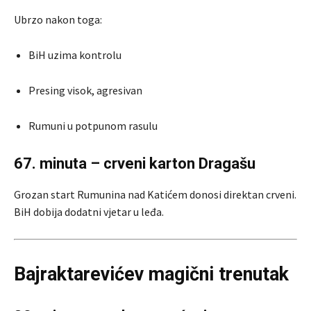
Ubrzo nakon toga:
BiH uzima kontrolu
Presing visok, agresivan
Rumuni u potpunom rasulu
67. minuta – crveni karton Dragašu
Grozan start Rumunina nad Katićem donosi direktan crveni.
BiH dobija dodatni vjetar u leđa.
Bajraktarevićev magični trenutak