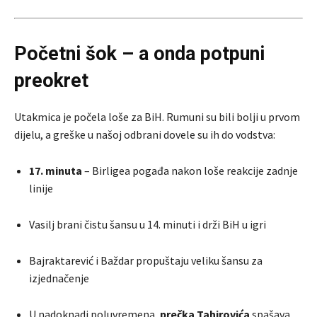
Početni šok – a onda potpuni
preokret
Utakmica je počela loše za BiH. Rumuni su bili bolji u prvom
dijelu, a greške u našoj odbrani dovele su ih do vodstva:
17. minuta
– Birligea pogađa nakon loše reakcije zadnje
linije
Vasilj brani čistu šansu u 14. minuti i drži BiH u igri
Bajraktarević i Baždar propuštaju veliku šansu za
izjednačenje
U nadoknadi poluvremena,
prečka Tahirovića
spašava