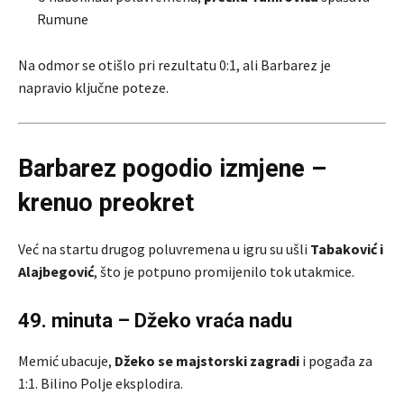
Rumune
Na odmor se otišlo pri rezultatu 0:1, ali Barbarez je
napravio ključne poteze.
Barbarez pogodio izmjene –
krenuo preokret
Već na startu drugog poluvremena u igru su ušli
Tabaković i
Alajbegović
, što je potpuno promijenilo tok utakmice.
49. minuta – Džeko vraća nadu
Memić ubacuje,
Džeko se majstorski zagradi
i pogađa za
1:1. Bilino Polje eksplodira.