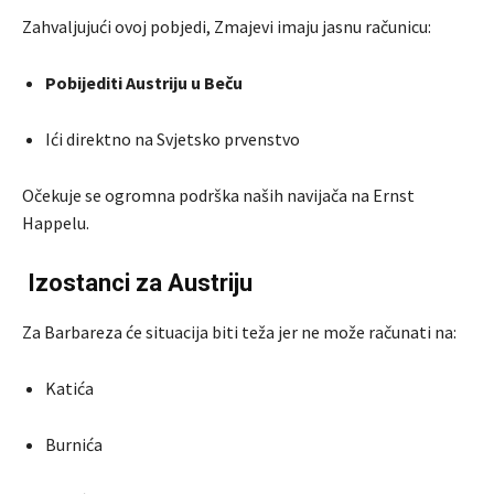
Zahvaljujući ovoj pobjedi, Zmajevi imaju jasnu računicu:
Pobijediti Austriju u Beču
Ići direktno na Svjetsko prvenstvo
Očekuje se ogromna podrška naših navijača na Ernst
Happelu.
Izostanci za Austriju
Za Barbareza će situacija biti teža jer ne može računati na:
Katića
Burnića