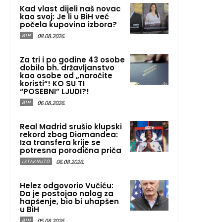
Kad vlast dijeli naš novac
kao svoj: Je li u BiH već
počela kupovina izbora?
08.08.2026.
BIH
Za tri i po godine 43 osobe
dobilo bh. državljanstvo
kao osobe od „naročite
koristi“! KO SU TI
“POSEBNI” LJUDI?!
06.08.2026.
BIH
Real Madrid srušio klupski
rekord zbog Diomandea:
Iza transfera krije se
potresna porodična priča
06.08.2026.
ISTAKNUTO
Helez odgovorio Vučiću:
Da je postojao nalog za
hapšenje, bio bi uhapšen
u BiH
05.08.2026.
BIH