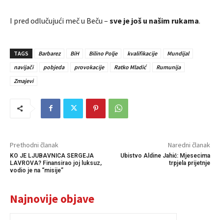
I pred odlučujući meč u Beču –
sve je još u našim rukama
.
TAGS
Barbarez
BiH
Bilino Polje
kvalifikacije
Mundijal
navijači
pobjeda
provokacije
Ratko Mladić
Rumunija
Zmajevi
Prethodni članak
Naredni članak
KO JE LJUBAVNICA SERGEJA
Ubistvo Aldine Jahić: Mjesecima
LAVROVA? Finansirao joj luksuz,
trpjela prijetnje
vodio je na “misije”
Najnovije objave