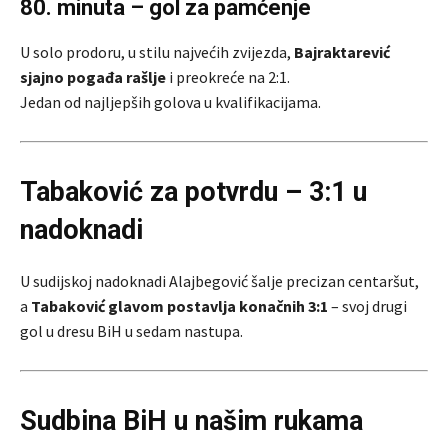
80. minuta – gol za pamćenje
U solo prodoru, u stilu najvećih zvijezda,
Bajraktarević
sjajno pogađa rašlje
i preokreće na 2:1.
Jedan od najljepših golova u kvalifikacijama.
Tabaković za potvrdu – 3:1 u
nadoknadi
U sudijskoj nadoknadi Alajbegović šalje precizan centaršut,
a
Tabaković glavom postavlja konačnih 3:1
– svoj drugi
gol u dresu BiH u sedam nastupa.
Sudbina BiH u našim rukama