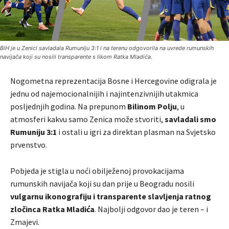
BiH je u Zenici savladala Rumuniju 3:1 i na terenu odgovorila na uvrede rumunskih
navijača koji su nosili transparente s likom Ratka Mladića.
Nogometna reprezentacija Bosne i Hercegovine odigrala je
jednu od najemocionalnijih i najintenzivnijih utakmica
posljednjih godina. Na prepunom
Bilinom Polju
, u
atmosferi kakvu samo Zenica može stvoriti,
savladali smo
Rumuniju 3:1
i ostali u igri za direktan plasman na Svjetsko
prvenstvo.
Pobjeda je stigla u noći obilježenoj provokacijama
rumunskih navijača koji su dan prije u Beogradu nosili
vulgarnu ikonografiju i transparente slavljenja ratnog
zločinca Ratka Mladića
. Najbolji odgovor dao je teren – i
Zmajevi.