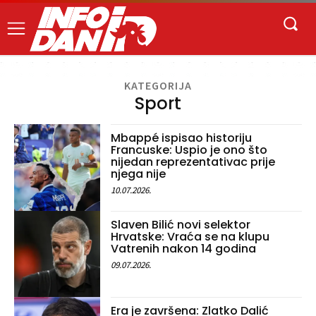
KATEGORIJA
Sport
Mbappé ispisao historiju
Francuske: Uspio je ono što
nijedan reprezentativac prije
njega nije
10.07.2026.
Slaven Bilić novi selektor
Hrvatske: Vraća se na klupu
Vatrenih nakon 14 godina
09.07.2026.
Era je završena: Zlatko Dalić