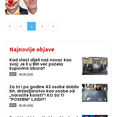
1
2
3
Najnovije objave
Kad vlast dijeli naš novac kao
svoj: Je li u BiH već počela
kupovina izbora?
08.08.2026.
BIH
Za tri i po godine 43 osobe dobilo
bh. državljanstvo kao osobe od
„naročite koristi“! KO SU TI
“POSEBNI” LJUDI?!
06.08.2026.
BIH