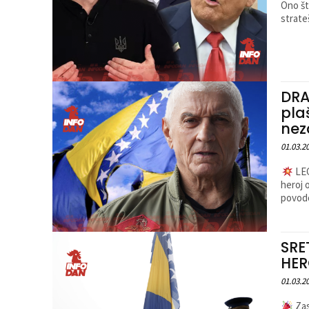
Ono što
strateš
DRA
pla
nez
01.03.2
LEG
heroj 
povodo
SRE
HE
01.03.2
Zas