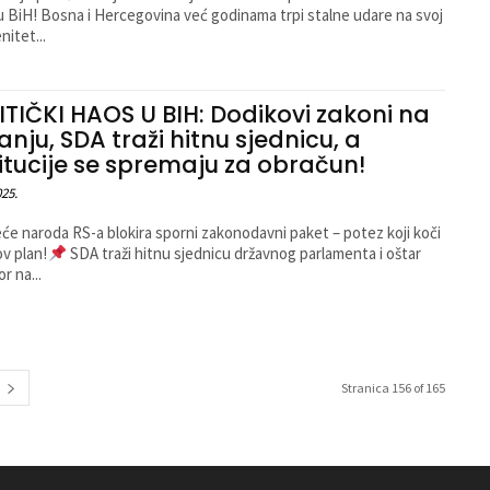
 BiH! Bosna i Hercegovina već godinama trpi stalne udare na svoj
nitet...
ITIČKI HAOS U BIH: Dodikovi zakoni na
anju, SDA traži hitnu sjednicu, a
titucije se spremaju za obračun!
025.
eće naroda RS-a blokira sporni zakonodavni paket – potez koji koči
v plan!
SDA traži hitnu sjednicu državnog parlamenta i oštar
r na...
Stranica 156 of 165