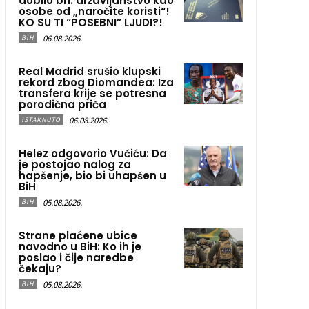
dobilo bh. državljanstvo kao
osobe od „naročite koristi“!
KO SU TI “POSEBNI” LJUDI?!
06.08.2026.
BIH
Real Madrid srušio klupski
rekord zbog Diomandea: Iza
transfera krije se potresna
porodična priča
06.08.2026.
ISTAKNUTO
Helez odgovorio Vučiću: Da
je postojao nalog za
hapšenje, bio bi uhapšen u
BiH
05.08.2026.
BIH
Strane plaćene ubice
navodno u BiH: Ko ih je
poslao i čije naredbe
čekaju?
05.08.2026.
BIH