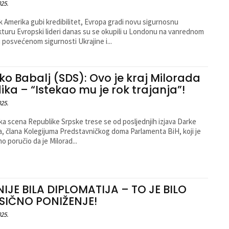
025.
 Amerika gubi kredibilitet, Evropa gradi novu sigurnosnu
kturu Evropski lideri danas su se okupili u Londonu na vanrednom
 posvećenom sigurnosti Ukrajine i...
ko Babalj (SDS): Ovo je kraj Milorada
ika – “Istekao mu je rok trajanja”!
025.
čka scena Republike Srpske trese se od posljednjih izjava Darke
a, člana Kolegijuma Predstavničkog doma Parlamenta BiH, koji je
no poručio da je Milorad...
NIJE BILA DIPLOMATIJA – TO JE BILO
SIČNO PONIŽENJE!
025.