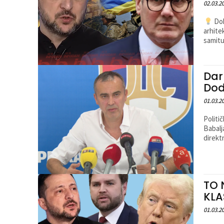
02.03.2
Dok
arhite
samitu
Dar
Dod
01.03.2
Politi
Babalj
direkt
TO 
KLA
01.03.2