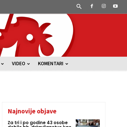
VIDEO
KOMENTARI
Najnovije objave
Za tri i po godine 43 osobe