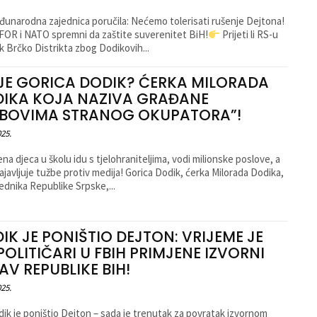
unarodna zajednica poručila: Nećemo tolerisati rušenje Dejtona!
OR i NATO spremni da zaštite suverenitet BiH!
Prijeti li RS-u
k Brčko Distrikta zbog Dodikovih...
JE GORICA DODIK? ĆERKA MILORADA
IKA KOJA NAZIVA GRAĐANE
BOVIMA STRANOG OKUPATORA”!
025.
na djeca u školu idu s tjelohraniteljima, vodi milionske poslove, a
ajavljuje tužbe protiv medija! Gorica Dodik, ćerka Milorada Dodika,
ednika Republike Srpske,...
IK JE PONIŠTIO DEJTON: VRIJEME JE
POLITIČARI U FBIH PRIMJENE IZVORNI
AV REPUBLIKE BIH!
025.
ik je poništio Dejton – sada je trenutak za povratak izvornom