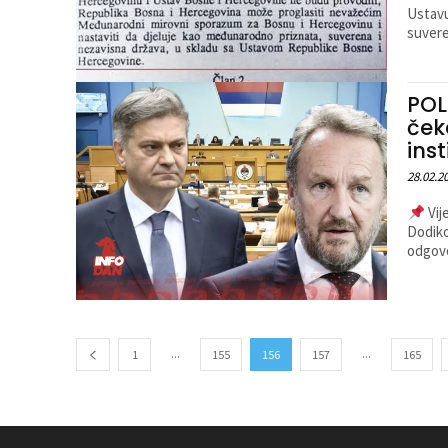
Ustavu
suvere
POL
ček
ins
28.02.2
Vij
Dodiko
odgovo
...
...
1
155
156
157
165