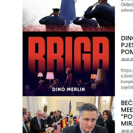
Obilje
odavan
DIN
PJE
POM
28.02.2
https
o živo
komple
svjets
BEĆ
MEĐ
“PO
MIR
28.02.2