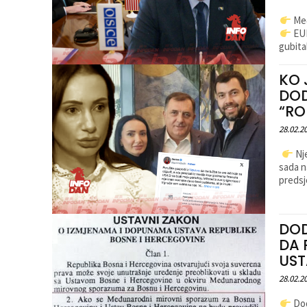
Međ
EUF
gubita
KO 
DOD
“RO
28.02.2
Nje
sada n
predsj
DOD
DA 
UST
28.02.2
Dod