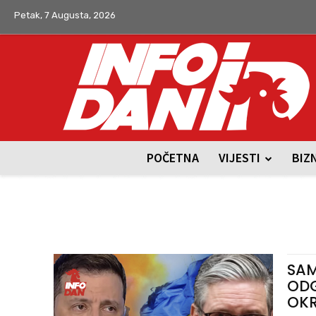
Petak, 7 Augusta, 2026
POČETNA
VIJESTI
BIZ
SAM
ODG
OKR