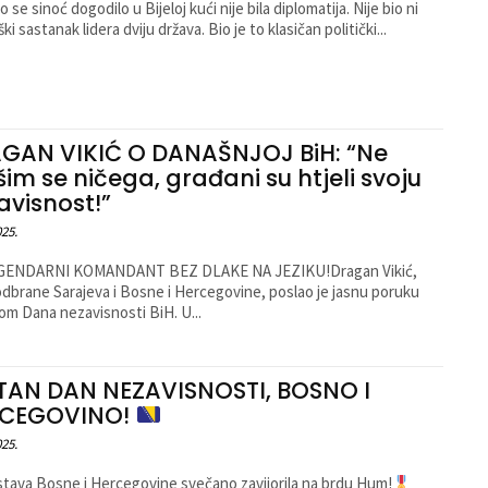
 se sinoć dogodilo u Bijeloj kući nije bila diplomatija. Nije bio ni
ki sastanak lidera dviju država. Bio je to klasičan politički...
GAN VIKIĆ O DANAŠNJOJ BiH: “Ne
šim se ničega, građani su htjeli svoju
avisnost!”
025.
ENDARNI KOMANDANT BEZ DLAKE NA JEZIKU!Dragan Vikić,
odbrane Sarajeva i Bosne i Hercegovine, poslao je jasnu poruku
m Dana nezavisnosti BiH. U...
TAN DAN NEZAVISNOSTI, BOSNO I
RCEGOVINO!
025.
tava Bosne i Hercegovine svečano zavijorila na brdu Hum!