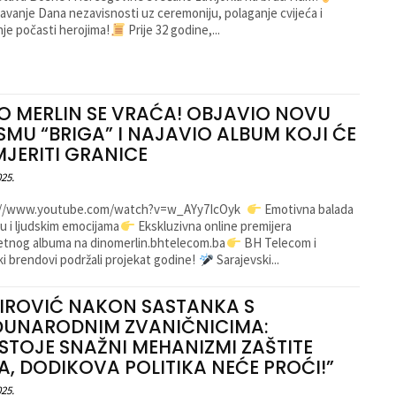
žavanje Dana nezavisnosti uz ceremoniju, polaganje cvijeća i
je počasti herojima!
Prije 32 godine,...
O MERLIN SE VRAĆA! OBJAVIO NOVU
SMU “BRIGA” I NAJAVIO ALBUM KOJI ĆE
JERITI GRANICE
025.
://www.youtube.com/watch?v=w_AYy7IcOyk
Emotivna balada
tu i ljudskim emocijama
Ekskluzivna online premijera
tnog albuma na dinomerlin.bhtelecom.ba
BH Telecom i
ki brendovi podržali projekat godine!
Sarajevski...
IROVIĆ NAKON SASTANKA S
UNARODNIM ZVANIČNICIMA:
STOJE SNAŽNI MEHANIZMI ZAŠTITE
A, DODIKOVA POLITIKA NEĆE PROĆI!”
025.