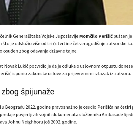
čelnik Generalštaba Vojske Jugoslavije
Momčilo Perišić
pušten je
što je odslužio više od tri četvrtine četverogodišnje zatvorske ka
o osuđen zbog odavanja državne tajne.
t Novak Lukić potvrdio je da je odluka o uslovnom otpustu donesen
erišić ispunio zakonske uslove za prijevremeni izlazak iz zatvora.
zbog špijunaže
d u Beogradu 2022. godine pravosnažno je osudio Perišića na četiri
predaje povjerljivih vojnih dokumenata službeniku Ambasade Sjed
ava Johnu Neighboru još 2002. godine.