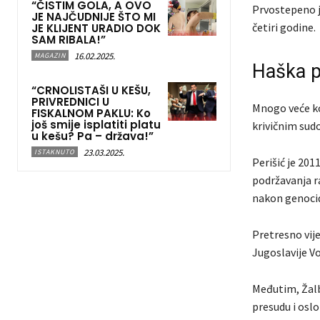
“ČISTIM GOLA, A OVO
Prvostepeno je
JE NAJČUDNIJE ŠTO MI
četiri godine.
JE KLIJENT URADIO DOK
SAM RIBALA!”
16.02.2025.
MAGAZIN
Haška p
“CRNOLISTAŠI U KEŠU,
PRIVREDNICI U
Mnogo veće ko
FISKALNOM PAKLU: Ko
još smije isplatiti platu
krivičnim sud
u kešu? Pa – država!”
23.03.2025.
ISTAKNUTO
Perišić je 20
podržavanja ra
nakon genocid
Pretresno vije
Jugoslavije Vo
Međutim, Žalb
presudu i oslo