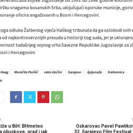
dršku snagama bosanskih Srba, uključujući isporuke municije, goriv
ansiranje oficira angažovanih u Bosni i Hercegovini.
oga odluka Žalbenog vijeća Haškog tribunala da ga oslobodi svih 
a od najkontroverznijih presuda u historiji tog suda, jer je uklonje
vornost tadašnjeg vojnog vrha Savezne Republike Jugoslavije za z
sni i Hercegovini.
Haag
Momčilo Perišić
ratni zločini
Sarajevo
špijunaža
Srebrenica
je
k
tiže u BiH: BHmeteo
Oskarovac Pavel Pawliko
 pljuskove, grad i jak
32. Sarajevo Film Festival