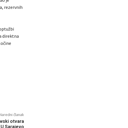
a, rezervnih
optužbi
na direktna
ločine
Naredni članak
wski otvara
: U Sarajevo