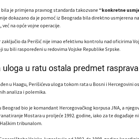
g bila je primjena pravnog standarda takozvane
“konkretne usmj
ije dokazano da je pomoć iz Beograda bila direktno usmjerena na
, već na opće vojne operacije.
 zaključio da Perišić nije imao efektivnu kontrolu nad oficirima Vo
ji su bili raspoređeni u redovima Vojske Republike Srpske.
 uloga u ratu ostala predmet rasprava
ođen u Haagu, Perišićeva uloga tokom rata u Bosni i Hercegovini os
ih analiza i polemika.
 u Beograd bio je komandant Hercegovačkog korpusa JNA, a njego
ranatiranje Mostara u proljeće 1992. godine, iako za te događaje ni
 Haškim tribunalom.
Generalštaba Vojske Jugoslavije od 1993. do 1998. godine koordinir