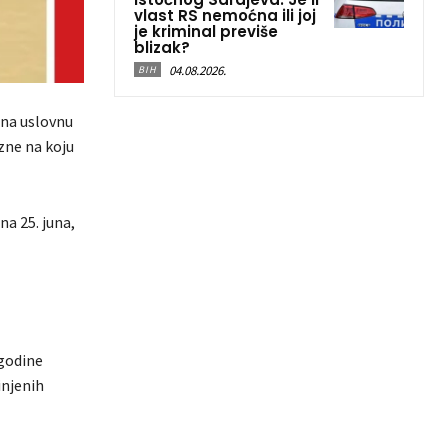
vlast RS nemoćna ili joj
je kriminal previše
blizak?
04.08.2026.
BIH
 na uslovnu
zne na koju
a 25. juna,
 godine
injenih