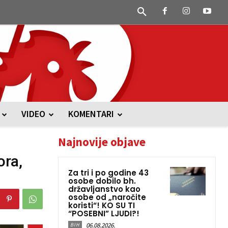
VIDEO
KOMENTARI
Najnovije objave
ora,
Za tri i po godine 43
osobe dobilo bh.
državljanstvo kao
osobe od „naročite
koristi“! KO SU TI
“POSEBNI” LJUDI?!
06.08.2026.
BIH