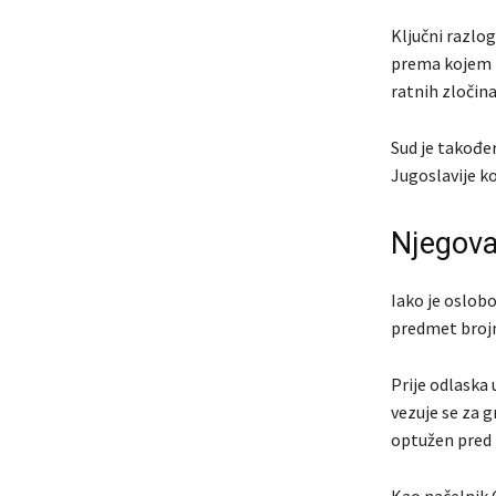
Ključni razlo
prema kojem n
ratnih zločina
Sud je također
Jugoslavije ko
Njegova
Iako je oslob
predmet brojn
Prije odlaska
vezuje se za g
optužen pred
Kao načelnik 