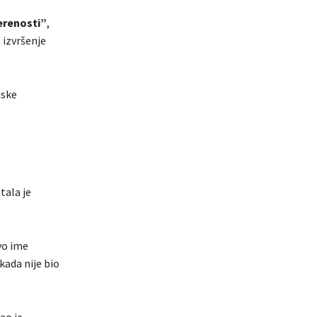
erenosti”
,
 izvršenje
jske
tala je
vo ime
kada nije bio
ao je