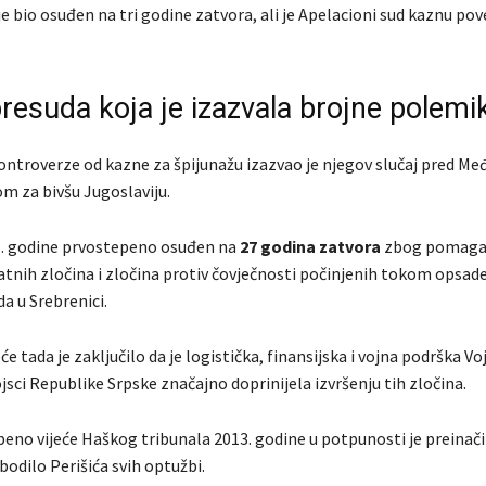
 bio osuđen na tri godine zatvora, ali je Apelacioni sud kaznu po
resuda koja je izazvala brojne polemi
ntroverze od kazne za špijunažu izazvao je njegov slučaj pred M
om za bivšu Jugoslaviju.
11. godine prvostepeno osuđen na
27 godina zatvora
zbog pomagan
tnih zločina i zločina protiv čovječnosti počinjenih tokom opsade
a u Srebrenici.
će tada je zaključilo da je logistička, finansijska i vojna podrška Vo
jsci Republike Srpske značajno doprinijela izvršenju tih zločina.
eno vijeće Haškog tribunala 2013. godine u potpunosti je preinači
bodilo Perišića svih optužbi.