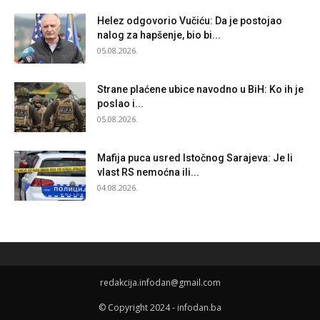
Helez odgovorio Vučiću: Da je postojao
nalog za hapšenje, bio bi...
05.08.2026.
Strane plaćene ubice navodno u BiH: Ko ih je
poslao i...
05.08.2026.
Mafija puca usred Istočnog Sarajeva: Je li
vlast RS nemoćna ili...
04.08.2026.
redakcija.infodan@gmail.com
© Copyright 2024 - infodan.ba