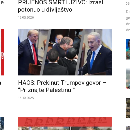
de
PRIJENOS SMRTI UŽIVO: Izrael
06
potonuo u divljaštvo
Do
12.05.2026.
go
dr
dr
a
HAOS: Prekinut Trumpov govor –
“Priznajte Palestinu!”
13.10.2025.