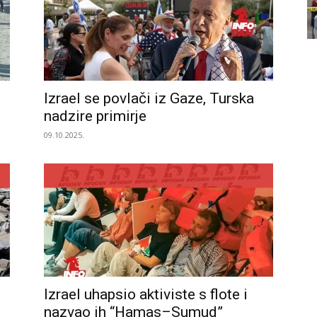
Izrael se povlači iz Gaze, Turska
nadzire primirje
09.10.2025.
Izrael uhapsio aktiviste s flote i
nazvao ih “Hamas–Sumud”