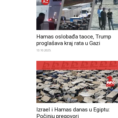
Hamas oslobađa taoce, Trump
proglašava kraj rata u Gazi
13.10.2025.
Izrael i Hamas danas u Egiptu:
Počinju pregovori