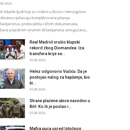
.08.2026.
k hiljade ljudi koji su rođeni u Bosni i Hercegovini
dinama rješavaju komplikovana pitanja
žavljanstva, prebivališta i ličnih dokumenata,
žava pojedinim stranim državljanima omogućava...
Real Madrid srušio klupski
rekord zbog Diomandea: Iza
transfera krije se...
06.08.2026.
Helez odgovorio Vučiću: Da je
postojao nalog za hapšenje, bio
bi...
05.08.2026.
Strane plaćene ubice navodno u
BiH: Ko ih je poslao i...
05.08.2026.
Mafija puca usred Istočnog