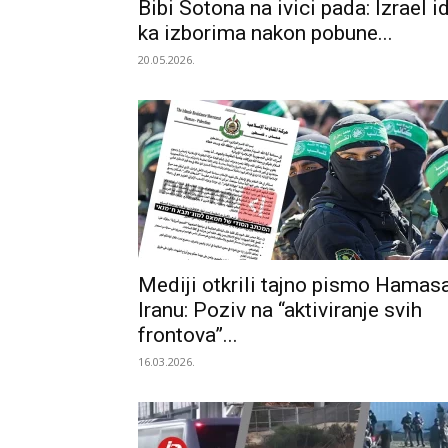
Bibi Sotona na ivici pada: Izrael i
ka izborima nakon pobune...
20.05.2026.
Mediji otkrili tajno pismo Hamas
Iranu: Poziv na “aktiviranje svih
frontova”...
16.03.2026.