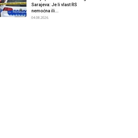
Sarajeva: Je li vlast RS
nemoćna ili...
04.08.2026.