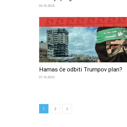
06.10.2025.
Hamas će odbiti Trumpov plan?
01.10.2025.
1
2