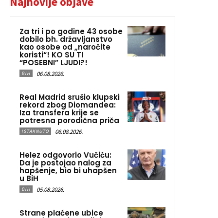
Najnovije objave
Za tri i po godine 43 osobe
dobilo bh. državljanstvo
kao osobe od „naročite
koristi“! KO SU TI
“POSEBNI” LJUDI?!
06.08.2026.
BIH
Real Madrid srušio klupski
rekord zbog Diomandea:
Iza transfera krije se
potresna porodična priča
06.08.2026.
ISTAKNUTO
Helez odgovorio Vučiću:
Da je postojao nalog za
hapšenje, bio bi uhapšen
u BiH
05.08.2026.
BIH
Strane plaćene ubice