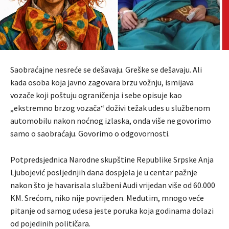
Saobraćajne nesreće se dešavaju. Greške se dešavaju. Ali
kada osoba koja javno zagovara brzu vožnju, ismijava
vozače koji poštuju ograničenja i sebe opisuje kao
„ekstremno brzog vozača“ doživi težak udes u službenom
automobilu nakon noćnog izlaska, onda više ne govorimo
samo o saobraćaju. Govorimo o odgovornosti.
Potpredsjednica Narodne skupštine Republike Srpske Anja
Ljubojević posljednjih dana dospjela je u centar pažnje
nakon što je havarisala službeni Audi vrijedan više od 60.000
KM. Srećom, niko nije povrijeđen. Međutim, mnogo veće
pitanje od samog udesa jeste poruka koja godinama dolazi
od pojedinih političara.