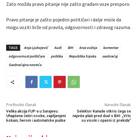
Zato možda pravo pitanje nije zašto građani voze presporo.
Pravo pitanje je zašto pojedini političari i dalje misle da
mogu voziti brže od pravila, odgovornosti i zdravog razuma.
TAGS
Anja Ljubojević
Audi
BiH
brza vožnja
komentar
odgovornost političara
politika
Republika Srpska
saobraćaj
Saobraćajna nesreća
Prethodni članak
Naredni članak
Velika akcija FUP-a u Sarajevu:
Selektor Kanade otkrio čega se
Uhapšene četiri osobe, zaplijenjeni
najviše plaši pred duel s BiH: „Vrlo
kokain, heroin i automatske puške
su visoki i opasni iz prekida“