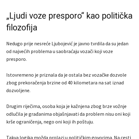
„Ljudi voze presporo“ kao politička
filozofija
Nedugo prije nesreće Ljubojević je javno tvrdila da su jedan
od najvećih problema u saobraćaju vozači koji voze
presporo.
Istovremeno je priznala da je ostala bez vozačke dozvole
zbog prekoračenja brzine od 40 kilometara na sat iznad
dozvoljene.
Drugim riječima, osoba koja je kažnjena zbog brze vožnje
odlučila je građanima objašnjavati da problem nisu oni koji
krše ograničenja, nego oni koji ih poštuju.
Takva logika možda prolazi u političkim govorima. Na cesti