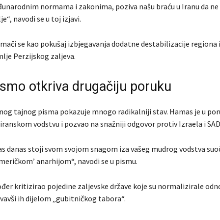
đunarodnim normama i zakonima, poziva našu braću u Iranu da ne c
“, navodi se u toj izjavi.
mači se kao pokušaj izbjegavanja dodatne destabilizacije regiona i
lje Perzijskog zaljeva.
ismo otkriva drugačiju poruku
nog tajnog pisma pokazuje mnogo radikalniji stav. Hamas je u poru
iranskom vodstvu i pozvao na snažniji odgovor protiv Izraela i SAD
s danas stoji svom svojom snagom iza vašeg mudrog vodstva suo
američkom’ anarhijom“, navodi se u pismu.
đer kritizirao pojedine zaljevske države koje su normalizirale odn
vavši ih dijelom „gubitničkog tabora“.