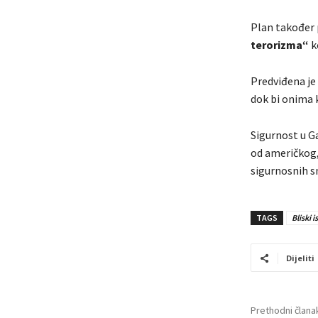
Plan također 
terorizma“
k
Predviđena j
dok bi onima k
Sigurnost u G
od američkog,
sigurnosnih s
TAGS
Bliski i
Dijeliti
Prethodni člana