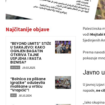
Najčitanije objave
Palestinska m
vođi
Mojtabi
Sjedinjenih Am
“BEYOND LIMITS” STIŽE
U SARAJEVO: KAKO
OGNJEN BAGATIN
Prema navod
OTKRIVA TAJNE
pokazuje mnog
USPJEHA I RASTA
BIZNISA?
19.03.2025.
BIZNIS
Javno u
“Bolnica za plišane
igračke” oduševila
U javnoj izjav
mališane u vrtiću
“Vrapčić”!
napade,
ne ci
30.10.2024.
BIH
„Iako skupina