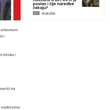
poslao i čije naredbe
čekaju?
05.08.2026.
BIH
m vrhovnom
a i
m istoku i
ovoriti na
m sredstvima