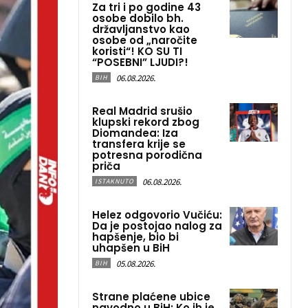
Za tri i po godine 43
osobe dobilo bh.
državljanstvo kao
osobe od „naročite
koristi“! KO SU TI
“POSEBNI” LJUDI?!
06.08.2026.
BIH
Real Madrid srušio
klupski rekord zbog
Diomandea: Iza
transfera krije se
potresna porodična
priča
06.08.2026.
ISTAKNUTO
Helez odgovorio Vučiću:
Da je postojao nalog za
hapšenje, bio bi
uhapšen u BiH
05.08.2026.
BIH
Strane plaćene ubice
navodno u BiH: Ko ih je