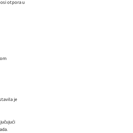
 osi otpora u
nom
tavila je
ljučujući
ada.