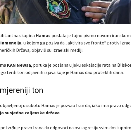
ilitantna skupina
Hamas
poslala je tajno pismo novom iransko
 Hameneiju
, u kojem ga poziva da „aktivira sve fronte“ protiv Izrael
eričkih Država, objavili su izraelski mediji.
ima
KAN Newsa
, poruka je poslana u jeku eskalacije rata na Blisko
o tvrđi ton od javnih izjava koje je Hamas dao proteklih dana.
mjereniji ton
i objavljenoj u subotu Hamas je pozvao Iran da, iako ima pravo odg
lja susjedne zaljevske države
.
 potvrđuje pravo Irana da odgovori na ovu agresiju svim dostupni