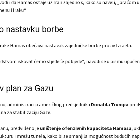
odi i da Hamas ostaje uz Iran zajedno s, kako su naveli, „braćom u
enu i Iraku“.
o nastavku borbe
oruke Hamas obećava nastavak zajedničke borbe protiv Izraela.
dstvom iskovat ćemo sljedeće pobjede“, navodi se u pismu upuće
 plan za Gazu
u, administracija američkog predsjednika
Donalda Trumpa
preds
na za stabilizaciju Gaze.
anu, predviđeno je
uništenje ofenzivnih kapaciteta Hamasa
, uk
rukturu i mrežu tunela, kako bi se smanjila mogućnost budućih nap