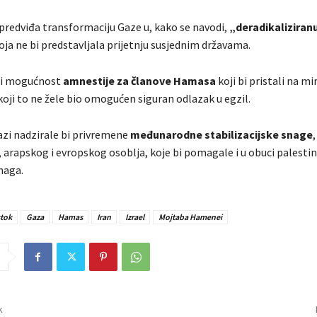
predviđa transformaciju Gaze u, kako se navodi,
„deradikaliziran
oja ne bi predstavljala prijetnju susjednim državama.
e i mogućnost
amnestije za članove Hamasa
koji bi pristali na mi
oji to ne žele bio omogućen siguran odlazak u egzil.
azi nadzirale bi privremene
međunarodne stabilizacijske snage
 arapskog i evropskog osoblja, koje bi pomagale i u obuci palesti
naga.
stok
Gaza
Hamas
Iran
Izrael
Mojtaba Hamenei
k