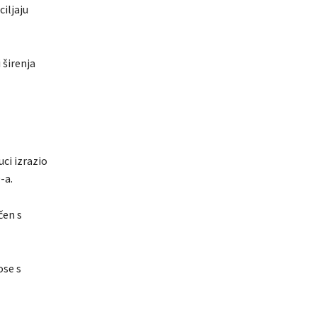
iljaju
 širenja
ci izrazio
-a.
čen s
ose s