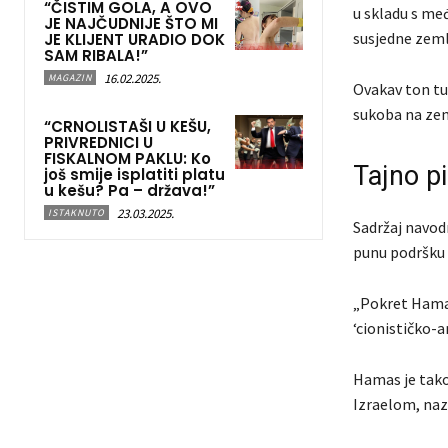
“ČISTIM GOLA, A OVO
u skladu s me
JE NAJČUDNIJE ŠTO MI
susjedne zemlje
JE KLIJENT URADIO DOK
SAM RIBALA!”
16.02.2025.
MAGAZIN
Ovakav ton tu
sukoba na zem
“CRNOLISTAŠI U KEŠU,
PRIVREDNICI U
FISKALNOM PAKLU: Ko
Tajno p
još smije isplatiti platu
u kešu? Pa – država!”
23.03.2025.
ISTAKNUTO
Sadržaj navod
punu podršku 
„Pokret Hama
‘cionističko-
Hamas je tako
Izraelom, naz