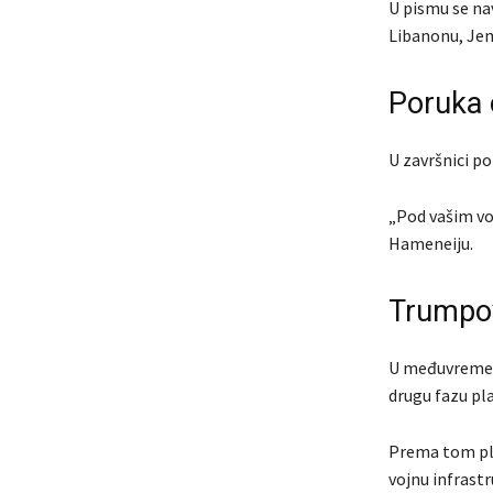
U pismu se nav
Libanonu, Jem
Poruka 
U završnici p
„Pod vašim vo
Hameneiju.
Trumpov
U međuvremen
drugu fazu pla
Prema tom pl
vojnu infrast