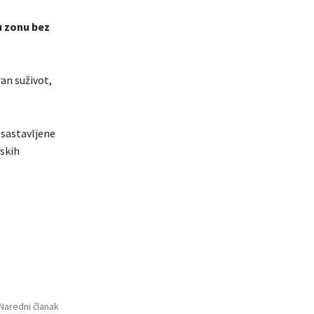
u zonu bez
ran suživot,
, sastavljene
nskih
Naredni članak