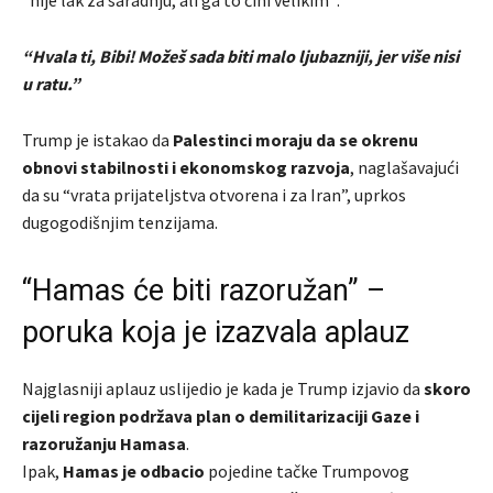
“Hvala ti, Bibi! Možeš sada biti malo ljubazniji, jer više nisi
u ratu.”
Trump je istakao da
Palestinci moraju da se okrenu
obnovi stabilnosti i ekonomskog razvoja
, naglašavajući
da su “vrata prijateljstva otvorena i za Iran”, uprkos
dugogodišnjim tenzijama.
“Hamas će biti razoružan” –
poruka koja je izazvala aplauz
Najglasniji aplauz uslijedio je kada je Trump izjavio da
skoro
cijeli region podržava plan o demilitarizaciji Gaze i
razoružanju Hamasa
.
Ipak,
Hamas je odbacio
pojedine tačke Trumpovog