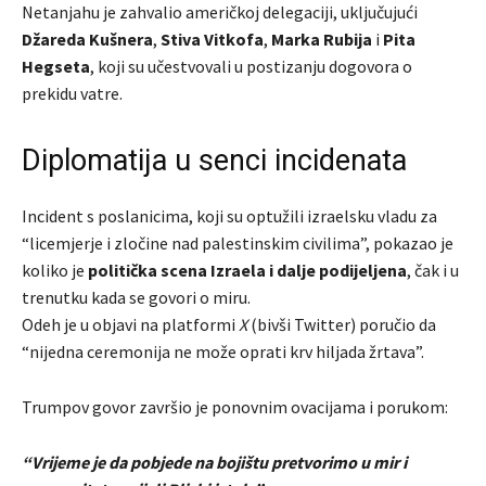
Netanjahu je zahvalio američkoj delegaciji, uključujući
Džareda Kušnera
,
Stiva Vitkofa
,
Marka Rubija
i
Pita
Hegseta
, koji su učestvovali u postizanju dogovora o
prekidu vatre.
Diplomatija u senci incidenata
Incident s poslanicima, koji su optužili izraelsku vladu za
“licemjerje i zločine nad palestinskim civilima”, pokazao je
koliko je
politička scena Izraela i dalje podijeljena
, čak i u
trenutku kada se govori o miru.
Odeh je u objavi na platformi
X
(bivši Twitter) poručio da
“nijedna ceremonija ne može oprati krv hiljada žrtava”.
Trumpov govor završio je ponovnim ovacijama i porukom:
“Vrijeme je da pobjede na bojištu pretvorimo u mir i