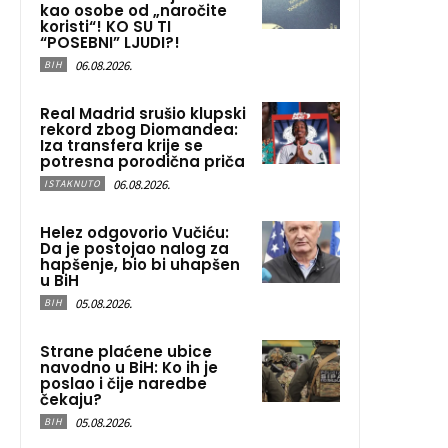
kao osobe od „naročite
koristi“! KO SU TI
“POSEBNI” LJUDI?!
06.08.2026.
BIH
Real Madrid srušio klupski
rekord zbog Diomandea:
Iza transfera krije se
potresna porodična priča
06.08.2026.
ISTAKNUTO
Helez odgovorio Vučiću:
Da je postojao nalog za
hapšenje, bio bi uhapšen
u BiH
05.08.2026.
BIH
Strane plaćene ubice
navodno u BiH: Ko ih je
poslao i čije naredbe
čekaju?
05.08.2026.
BIH