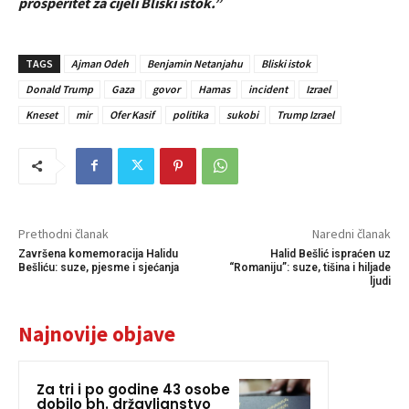
prosperitet za cijeli Bliski istok.”
TAGS
Ajman Odeh
Benjamin Netanjahu
Bliski istok
Donald Trump
Gaza
govor
Hamas
incident
Izrael
Kneset
mir
Ofer Kasif
politika
sukobi
Trump Izrael
Prethodni članak
Naredni članak
Završena komemoracija Halidu
Halid Bešlić ispraćen uz
Bešliću: suze, pjesme i sjećanja
“Romaniju”: suze, tišina i hiljade
ljudi
Najnovije objave
Za tri i po godine 43 osobe
dobilo bh. državljanstvo