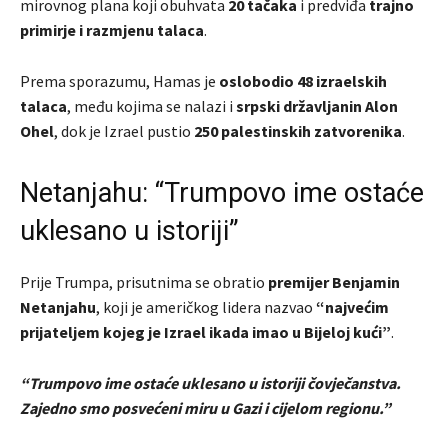
mirovnog plana koji obuhvata
20 tačaka
i predviđa
trajno
primirje i razmjenu talaca
.
Prema sporazumu, Hamas je
oslobodio 48 izraelskih
talaca
, među kojima se nalazi i
srpski državljanin Alon
Ohel
, dok je Izrael pustio
250 palestinskih zatvorenika
.
Netanjahu: “Trumpovo ime ostaće
uklesano u istoriji”
Prije Trumpa, prisutnima se obratio
premijer Benjamin
Netanjahu
, koji je američkog lidera nazvao
“najvećim
prijateljem kojeg je Izrael ikada imao u Bijeloj kući”
.
“Trumpovo ime ostaće uklesano u istoriji čovječanstva.
Zajedno smo posvećeni miru u Gazi i cijelom regionu.”