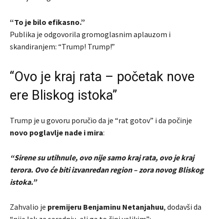
“To je bilo efikasno.”
Publika je odgovorila gromoglasnim aplauzom i
skandiranjem: “Trump! Trump!”
“Ovo je kraj rata – početak nove
ere Bliskog istoka”
Trump je u govoru poručio da je “rat gotov” i da počinje
novo poglavlje nade i mira
:
“Sirene su utihnule, ovo nije samo kraj rata, ovo je kraj
terora. Ovo će biti izvanredan region – zora novog Bliskog
istoka.”
Zahvalio je
premijeru Benjaminu Netanjahuu
, dodavši da
“nije lak za saradnju, ali ga to čini velikim”: