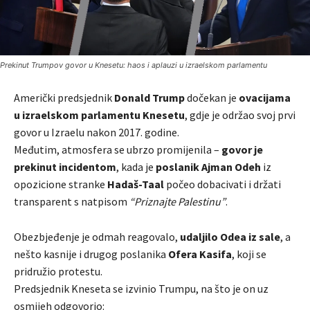
Prekinut Trumpov govor u Knesetu: haos i aplauzi u izraelskom parlamentu
Američki predsjednik
Donald Trump
dočekan je
ovacijama
u izraelskom parlamentu Knesetu
, gdje je održao svoj prvi
govor u Izraelu nakon 2017. godine.
Međutim, atmosfera se ubrzo promijenila –
govor je
prekinut incidentom
, kada je
poslanik Ajman Odeh
iz
opozicione stranke
Hadaš-Taal
počeo dobacivati i držati
transparent s natpisom
“Priznajte Palestinu”
.
Obezbjeđenje je odmah reagovalo,
udaljilo Odea iz sale
, a
nešto kasnije i drugog poslanika
Ofera Kasifa
, koji se
pridružio protestu.
Predsjednik Kneseta se izvinio Trumpu, na što je on uz
osmijeh odgovorio: