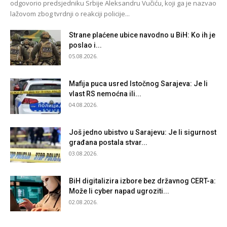
odgovorio predsjedniku Srbije Aleksandru Vučiću, koji ga je nazvao
lažovom zbog tvrdnji o reakciji policije...
Strane plaćene ubice navodno u BiH: Ko ih je
poslao i...
05.08.2026.
Mafija puca usred Istočnog Sarajeva: Je li
vlast RS nemoćna ili...
04.08.2026.
Još jedno ubistvo u Sarajevu: Je li sigurnost
građana postala stvar...
03.08.2026.
BiH digitalizira izbore bez državnog CERT-a:
Može li cyber napad ugroziti...
02.08.2026.