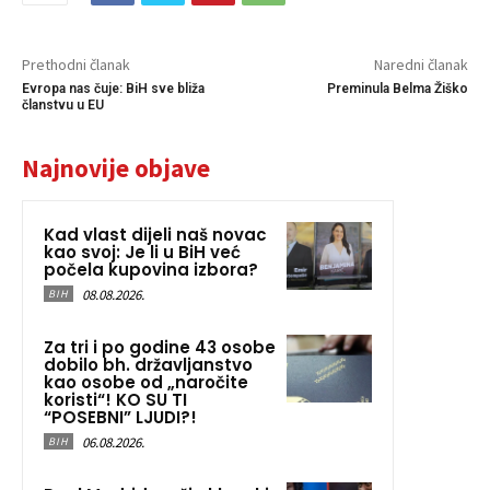
Prethodni članak
Naredni članak
Evropa nas čuje: BiH sve bliža
Preminula Belma Žiško
članstvu u EU
Najnovije objave
Kad vlast dijeli naš novac
kao svoj: Je li u BiH već
počela kupovina izbora?
08.08.2026.
BIH
Za tri i po godine 43 osobe
dobilo bh. državljanstvo
kao osobe od „naročite
koristi“! KO SU TI
“POSEBNI” LJUDI?!
06.08.2026.
BIH