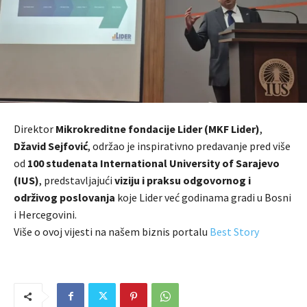
Direktor
Mikrokreditne fondacije Lider (MKF Lider)
,
Džavid Sejfović
, održao je inspirativno predavanje pred više
od
100 studenata International University of Sarajevo
(IUS)
, predstavljajući
viziju i praksu odgovornog i
održivog poslovanja
koje Lider već godinama gradi u Bosni
i Hercegovini.
Više o ovoj vijesti na našem biznis portalu
Best Story