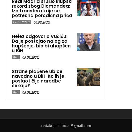
Real Madrid srušio klupski
rekord zbog Diomandea:
Iza transfera krije se
potresna porodična priča
06.08.2026.
ISTAKNUTO
Helez odgovorio Vučiću:
Da je postojao nalog za
hapšenje, bio bi uhapšen
u BiH
05.08.2026.
BIH
Strane plaćene ubice
navodno u BiH: Ko ih je
poslao i čije naredbe
čekaju?
05.08.2026.
BIH
redakcija.infodan@gmail.com