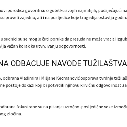
anovi porodica govorili su o gubitku svojih najmilijih, podsjećajući n
su proveli zajedno, ali i na posljedice koje tragedija ostavlja god
 u sudnici su se mogle čuti poruke da presuda ne može vratiti izgub
vlja važan korak ka utvrđivanju odgovornosti.
NA ODBACUJE NAVODE TUŽILAŠTVA
e, odbrana Vladimira i Miljane Kecmanović osporava tvrdnje tužilaš
ne postoje dokazi koji bi potvrdili njihovu krivičnu odgovornost z
i odbrane fokusirane su na pitanje uzročno-posljedične veze izme
mog zločina.