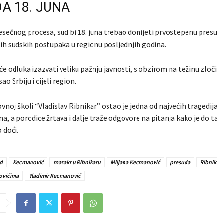
A 18. JUNA
sečnog procesa, sud bi 18. juna trebao donijeti prvostepenu pres
jih sudskih postupaka u regionu posljednjih godina.
će odluka izazvati veliku pažnju javnosti, s obzirom na težinu zločin
o Srbiju i cijeli region.
noj školi “Vladislav Ribnikar” ostao je jedna od najvećih tragedija
ona, a porodice žrtava i dalje traže odgovore na pitanja kako je do 
 doći.
d
Kecmanović
masakr u Ribnikaru
Miljana Kecmanović
presuda
Ribnik
ovićima
Vladimir Kecmanović