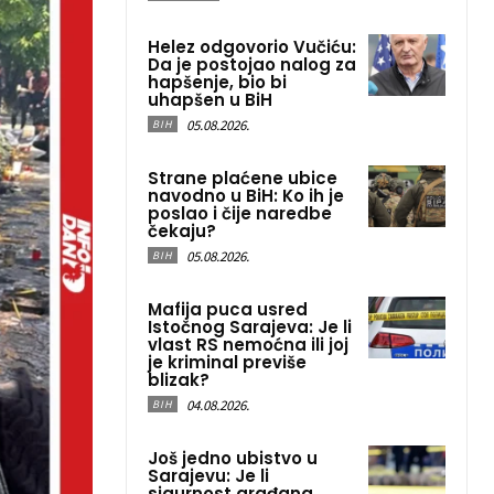
Helez odgovorio Vučiću:
Da je postojao nalog za
hapšenje, bio bi
uhapšen u BiH
05.08.2026.
BIH
Strane plaćene ubice
navodno u BiH: Ko ih je
poslao i čije naredbe
čekaju?
05.08.2026.
BIH
Mafija puca usred
Istočnog Sarajeva: Je li
vlast RS nemoćna ili joj
je kriminal previše
blizak?
04.08.2026.
BIH
Još jedno ubistvo u
Sarajevu: Je li
sigurnost građana