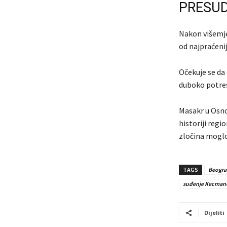
PRESUD
Nakon višemje
od najpraćeni
Očekuje se da 
duboko potresa
Masakr u Osnov
historiji regi
zločina moglo
TAGS
Beogra
suđenje Kecman
Dijeliti