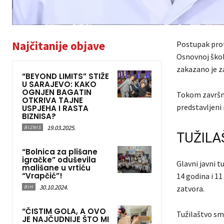
Najčitanije objave
Postupak proti
Osnovnoj školi
zakazano je za
“BEYOND LIMITS” STIŽE
U SARAJEVO: KAKO
OGNJEN BAGATIN
Tokom završnih
OTKRIVA TAJNE
predstavljeni 
USPJEHA I RASTA
BIZNISA?
19.03.2025.
BIZNIS
TUŽILA
“Bolnica za plišane
igračke” oduševila
Glavni javni 
mališane u vrtiću
“Vrapčić”!
14 godina i 1
30.10.2024.
BIH
zatvora.
“ČISTIM GOLA, A OVO
Tužilaštvo sm
JE NAJČUDNIJE ŠTO MI