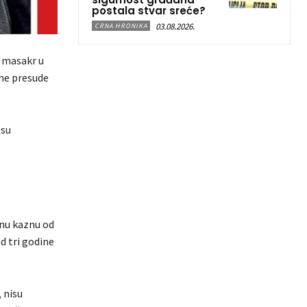
postala stvar sreće?
03.08.2026.
CRNA HRONIKA
o masakr u
ene presude
 su
enu kaznu od
d tri godine
 nisu