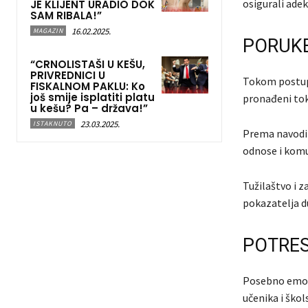
osigurali adek
JE KLIJENT URADIO DOK
SAM RIBALA!”
16.02.2025.
MAGAZIN
PORUKE
“CRNOLISTAŠI U KEŠU,
PRIVREDNICI U
Tokom postupk
FISKALNOM PAKLU: Ko
još smije isplatiti platu
pronađeni tok
u kešu? Pa – država!”
23.03.2025.
ISTAKNUTO
Prema navodim
odnose i komun
Tužilaštvo i z
pokazatelja d
POTRES
Posebno emoti
učenika i škol