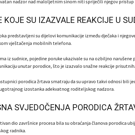
vatan nadzor nad maloljetnim sinom niti spriječili njegov pristup 
 KOJE SU IZAZVALE REAKCIJE U SU
a predstavljeni su dijelovi komunikacije između dječaka i njegov
om vještačenja mobilnih telefona.
a iz sudnice, pojedine poruke ukazivale su na ozbiljno narušene 
ikaciju unutar porodice, što je izazvalo snažne reakcije prisutnih
astupnici porodica žrtava smatraju da su upravo takvi odnosi bili j
ugotrajnog izostanka adekvatnog roditeljskog nadzora.
NA SVJEDOČENJA PORODICA ŽRTA
van dio završnice procesa bila su obraćanja članova porodica ubi
skog radnika.