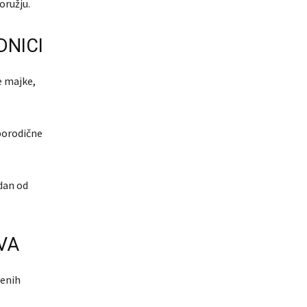
oružju.
DNICI
e majke,
porodične
.
edan od
VA
jenih