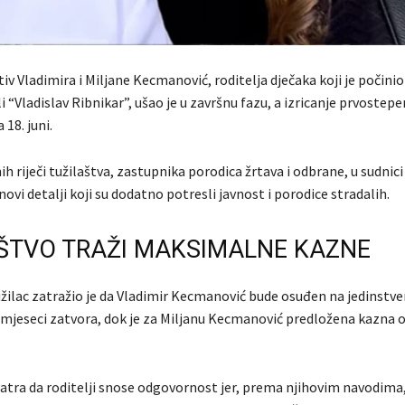
v Vladimira i Miljane Kecmanović, roditelja dječaka koji je počini
 “Vladislav Ribnikar”, ušao je u završnu fazu, a izricanje prvostep
 18. juni.
 riječi tužilaštva, zastupnika porodica žrtava i odbrane, u sudnici
novi detalji koji su dodatno potresli javnost i porodice stradalih.
ŠTVO TRAŽI MAKSIMALNE KAZNE
tužilac zatražio je da Vladimir Kecmanović bude osuđen na jedinstv
1 mjeseci zatvora, dok je za Miljanu Kecmanović predložena kazna o
atra da roditelji snose odgovornost jer, prema njihovim navodima,