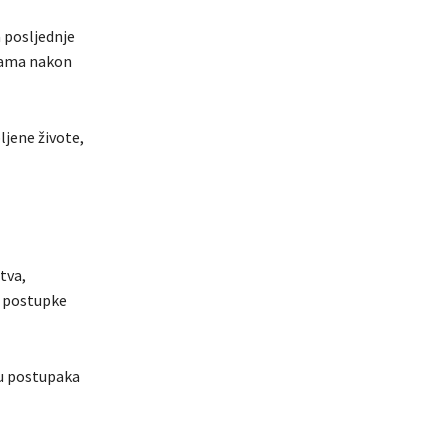
a posljednje
inama nakon
ljene živote,
tva,
a postupke
đu postupaka