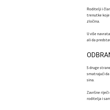
Roditelji i čl
trenutke koje 
zločina.
U više navrata
ali da predsta
ODBRA
S druge stran
smatrajući da 
sina.
Završne riječ
roditelja i sa