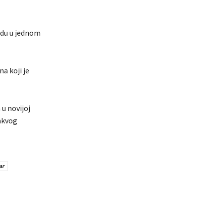
udu u jednom
a koji je
 u novijoj
takvog
ar