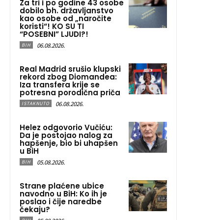
Za tri i po godine 43 osobe
dobilo bh. državljanstvo
kao osobe od „naročite
koristi“! KO SU TI
“POSEBNI” LJUDI?!
06.08.2026.
BIH
Real Madrid srušio klupski
rekord zbog Diomandea:
Iza transfera krije se
potresna porodična priča
06.08.2026.
ISTAKNUTO
Helez odgovorio Vučiću:
Da je postojao nalog za
hapšenje, bio bi uhapšen
u BiH
05.08.2026.
BIH
Strane plaćene ubice
navodno u BiH: Ko ih je
poslao i čije naredbe
čekaju?