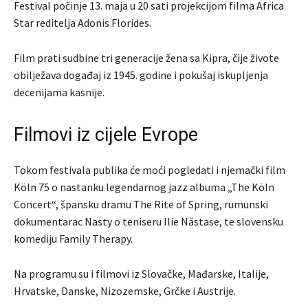
Festival počinje 13. maja u 20 sati projekcijom filma
Africa
Star
reditelja
Adonis Florides
.
Film prati sudbine tri generacije žena sa Kipra, čije živote
obilježava događaj iz 1945. godine i pokušaj iskupljenja
decenijama kasnije.
Filmovi iz cijele Evrope
Tokom festivala publika će moći pogledati i njemački film
Köln 75
o nastanku legendarnog jazz albuma „The Köln
Concert“, špansku dramu
The Rite of Spring
, rumunski
dokumentarac
Nasty
o teniseru
Ilie Năstase
, te slovensku
komediju
Family Therapy
.
Na programu su i filmovi iz Slovačke, Mađarske, Italije,
Hrvatske, Danske, Nizozemske, Grčke i Austrije.