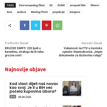
TAGS
Dani evropskog filma
EU
EUNIC
evropski film
filmovi
kino
kultura
Meeting Point
projekcije
Sarajevo
Prethodni članak
Naredni članak
KRUZER SMRTI: 220 ljudi u
Vukanović na FTV-u žestoko
karantinu, strahuju da ih čeka
optužio Stanivukovića: „Imam
grozna smrt
dokumente za doživotnu robiju“
Najnovije objave
Kad vlast dijeli naš novac
kao svoj: Je li u BiH već
počela kupovina izbora?
08.08.2026.
BIH