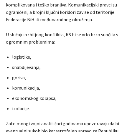
komplikovana i teško branjiva. Komunikacijski pravci su
ograničeni, a brojni ključni koridori zavise od teritorije
Federacije BiH ili međunarodnog okruženja.
U slučaju ozbiljnog konflikta, RS bi se vrlo brzo suočila s
ogromnim problemima:
logistike,
snabdijevanja,
goriva,
komunikacija,
ekonomskog kolapsa,
izolacije.
Zato mnogi vojni analitičari godinama upozoravaju da bi
eventualni sukob bio katastrofalan upravo za Republiku