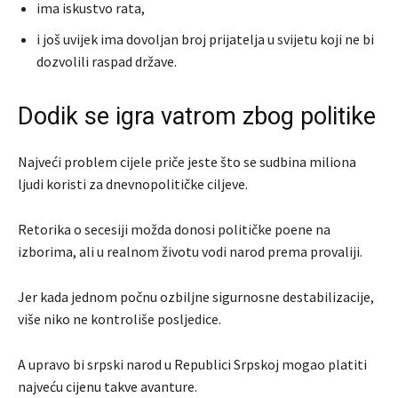
ima iskustvo rata,
i još uvijek ima dovoljan broj prijatelja u svijetu koji ne bi
dozvolili raspad države.
Dodik se igra vatrom zbog politike
Najveći problem cijele priče jeste što se sudbina miliona
ljudi koristi za dnevnopolitičke ciljeve.
Retorika o secesiji možda donosi političke poene na
izborima, ali u realnom životu vodi narod prema provaliji.
Jer kada jednom počnu ozbiljne sigurnosne destabilizacije,
više niko ne kontroliše posljedice.
A upravo bi srpski narod u Republici Srpskoj mogao platiti
najveću cijenu takve avanture.