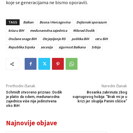
koje se generacijama ne bismo oporavili.
TAGS
Balkan
Bosna i Hercegovina
Dejtonski sporazum
kriza u BiH
međunarodna zajednica
Milorad Dodik
Oružane snage BiH
Otcjepljenje RS
politika BiH
rat u BiH
Republika Srpska
secesija
sigurnost Balkana
Srbija
Prethodni članak
Naredni članak
Schmidt otvoreno priznao: Dodik
Bosanka zabrinuta zbog
je platio da odem, međunarodna
suprugovog hobija: “Brak mi je u
zajednica više nije jedinstvena
krizi jer skuplja Panini sličice”
oko BiH
Najnovije objave