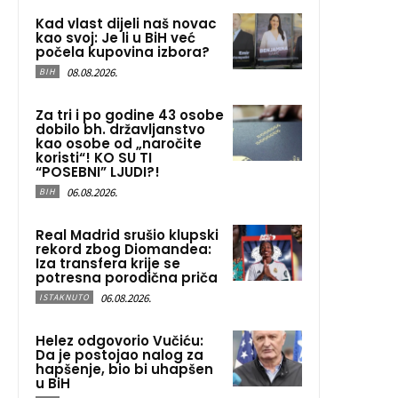
Kad vlast dijeli naš novac
kao svoj: Je li u BiH već
počela kupovina izbora?
08.08.2026.
BIH
Za tri i po godine 43 osobe
dobilo bh. državljanstvo
kao osobe od „naročite
koristi“! KO SU TI
“POSEBNI” LJUDI?!
06.08.2026.
BIH
Real Madrid srušio klupski
rekord zbog Diomandea:
Iza transfera krije se
potresna porodična priča
06.08.2026.
ISTAKNUTO
Helez odgovorio Vučiću:
Da je postojao nalog za
hapšenje, bio bi uhapšen
u BiH