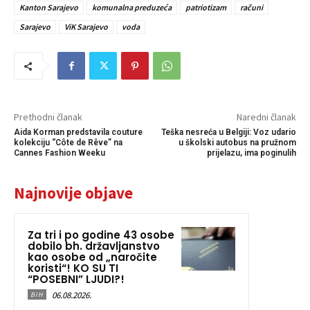
Kanton Sarajevo
komunalna preduzeća
patriotizam
računi
Sarajevo
ViK Sarajevo
voda
Prethodni članak
Naredni članak
Aida Korman predstavila couture
Teška nesreća u Belgiji: Voz udario
kolekciju “Côte de Rêve” na
u školski autobus na pružnom
Cannes Fashion Weeku
prijelazu, ima poginulih
Najnovije objave
Za tri i po godine 43 osobe
dobilo bh. državljanstvo
kao osobe od „naročite
koristi“! KO SU TI
“POSEBNI” LJUDI?!
06.08.2026.
BIH