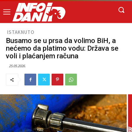
ISTAKNUTO
Busamo se u prsa da volimo BiH, a
nećemo da platimo vodu: Država se
voli i plaćanjem računa
25.05.2026.