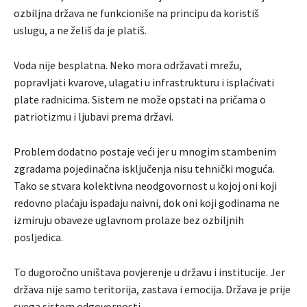
ozbiljna država ne funkcioniše na principu da koristiš
uslugu, a ne želiš da je platiš.
Voda nije besplatna. Neko mora održavati mrežu,
popravljati kvarove, ulagati u infrastrukturu i isplaćivati
plate radnicima. Sistem ne može opstati na pričama o
patriotizmu i ljubavi prema državi.
Problem dodatno postaje veći jer u mnogim stambenim
zgradama pojedinačna isključenja nisu tehnički moguća.
Tako se stvara kolektivna neodgovornost u kojoj oni koji
redovno plaćaju ispadaju naivni, dok oni koji godinama ne
izmiruju obaveze uglavnom prolaze bez ozbiljnih
posljedica.
To dugoročno uništava povjerenje u državu i institucije. Jer
država nije samo teritorija, zastava i emocija. Država je prije
svega sistem odgovornosti.