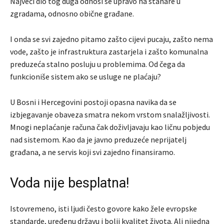
Najveći dio tog duga odnosi se upravo na stanare u
zgradama, odnosno obične građane.
I onda se svi zajedno pitamo zašto cijevi pucaju, zašto nema
vode, zašto je infrastruktura zastarjela i zašto komunalna
preduzeća stalno posluju u problemima. Od čega da
funkcioniše sistem ako se usluge ne plaćaju?
U Bosni i Hercegovini postoji opasna navika da se
izbjegavanje obaveza smatra nekom vrstom snalažljivosti.
Mnogi neplaćanje računa čak doživljavaju kao ličnu pobjedu
nad sistemom. Kao da je javno preduzeće neprijatelj
građana, a ne servis koji svi zajedno finansiramo.
Voda nije besplatna!
Istovremeno, isti ljudi često govore kako žele evropske
standarde, uređenu državu i bolji kvalitet života. Ali nijedna