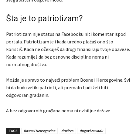
Šta je to patriotizam?
Patriotizam nije status na Facebooku niti komentar ispod
portala. Patriotizam je i kada uredno plaćaš ono što
koristiš. Kada ne očekuješ da drugi finansiraju tvoje obaveze.
Kada razumiješ da bez osnovne discipline nema ni
normalnog društva.
Možda je upravo to najveći problem Bosne i Hercegovine. Svi
bi da budu veliki patrioti, ali premalo ljudi želi biti
odgovoran građanin.
A bez odgovornih građana nema ni ozbiljne države.
TAGS
Bosna i Hercegovina
društvo
dugovi za vodu