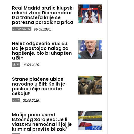
Real Madrid srušio klupski
rekord zbog Diomandea:
Iza transfera krije se
potresna porodična priča
06.08.2026.
ISTAKNUTO
Helez odgovorio Vučiću:
Da je postojao nalog za
hapšenje, bio bi uhapšen
u BiH
05.08.2026.
BIH
Strane plaćene ubice
navodno u BiH: Ko ih je
poslao i čije naredbe
čekaju?
05.08.2026.
BIH
Mafija puca usred
Istočnog Sarajeva: Je li
vlast RS nemoćna ili joj je
kriminal previše blizak?