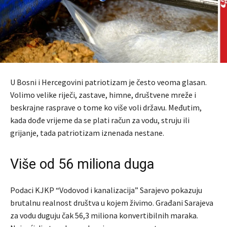
U Bosni i Hercegovini patriotizam je često veoma glasan.
Volimo velike riječi, zastave, himne, društvene mreže i
beskrajne rasprave o tome ko više voli državu. Međutim,
kada dođe vrijeme da se plati račun za vodu, struju ili
grijanje, tada patriotizam iznenada nestane.
Više od 56 miliona duga
Podaci KJKP “Vodovod i kanalizacija” Sarajevo pokazuju
brutalnu realnost društva u kojem živimo. Građani Sarajeva
za vodu duguju čak 56,3 miliona konvertibilnih maraka.