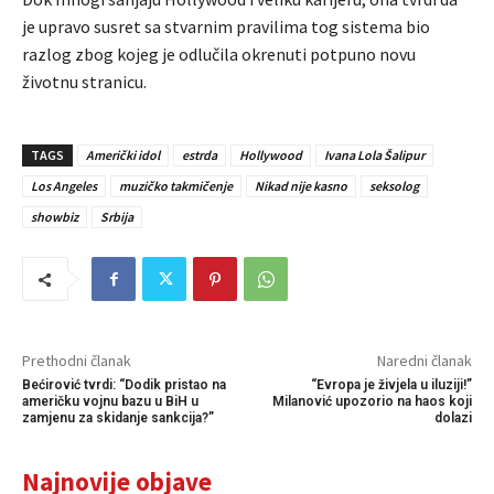
je upravo susret sa stvarnim pravilima tog sistema bio
razlog zbog kojeg je odlučila okrenuti potpuno novu
životnu stranicu.
TAGS
Američki idol
estrda
Hollywood
Ivana Lola Šalipur
Los Angeles
muzičko takmičenje
Nikad nije kasno
seksolog
showbiz
Srbija
Prethodni članak
Naredni članak
Bećirović tvrdi: “Dodik pristao na
“Evropa je živjela u iluziji!”
američku vojnu bazu u BiH u
Milanović upozorio na haos koji
zamjenu za skidanje sankcija?”
dolazi
Najnovije objave