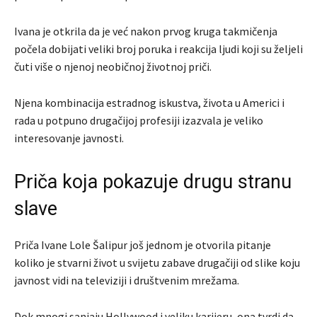
Ivana je otkrila da je već nakon prvog kruga takmičenja
počela dobijati veliki broj poruka i reakcija ljudi koji su željeli
čuti više o njenoj neobičnoj životnoj priči.
Njena kombinacija estradnog iskustva, života u Americi i
rada u potpuno drugačijoj profesiji izazvala je veliko
interesovanje javnosti.
Priča koja pokazuje drugu stranu
slave
Priča Ivane Lole Šalipur još jednom je otvorila pitanje
koliko je stvarni život u svijetu zabave drugačiji od slike koju
javnost vidi na televiziji i društvenim mrežama.
Dok mnogi sanjaju Hollywood i veliku karijeru, ona tvrdi da