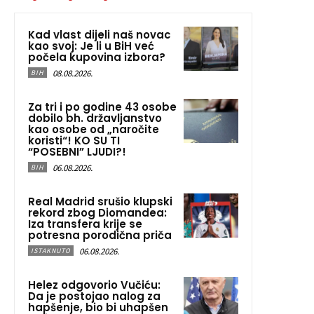
Kad vlast dijeli naš novac
kao svoj: Je li u BiH već
počela kupovina izbora?
08.08.2026.
BIH
Za tri i po godine 43 osobe
dobilo bh. državljanstvo
kao osobe od „naročite
koristi“! KO SU TI
“POSEBNI” LJUDI?!
06.08.2026.
BIH
Real Madrid srušio klupski
rekord zbog Diomandea:
Iza transfera krije se
potresna porodična priča
06.08.2026.
ISTAKNUTO
Helez odgovorio Vučiću:
Da je postojao nalog za
hapšenje, bio bi uhapšen