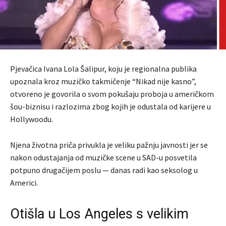
Pjevačica Ivana Lola Šalipur, koju je regionalna publika
upoznala kroz muzičko takmičenje “Nikad nije kasno”,
otvoreno je govorila o svom pokušaju proboja u američkom
šou-biznisu i razlozima zbog kojih je odustala od karijere u
Hollywoodu.
Njena životna priča privukla je veliku pažnju javnosti jer se
nakon odustajanja od muzičke scene u SAD-u posvetila
potpuno drugačijem poslu — danas radi kao seksolog u
Americi.
Otišla u Los Angeles s velikim