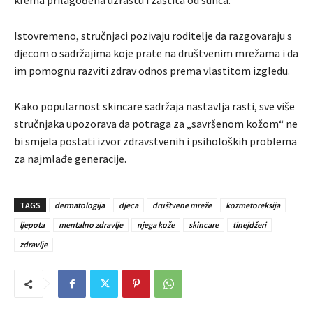
krema prilagođena uzrastu i zaštita od sunca.
Istovremeno, stručnjaci pozivaju roditelje da razgovaraju s
djecom o sadržajima koje prate na društvenim mrežama i da
im pomognu razviti zdrav odnos prema vlastitom izgledu.
Kako popularnost skincare sadržaja nastavlja rasti, sve više
stručnjaka upozorava da potraga za „savršenom kožom“ ne
bi smjela postati izvor zdravstvenih i psiholoških problema
za najmlađe generacije.
TAGS
dermatologija
djeca
društvene mreže
kozmetoreksija
ljepota
mentalno zdravlje
njega kože
skincare
tinejdžeri
zdravlje