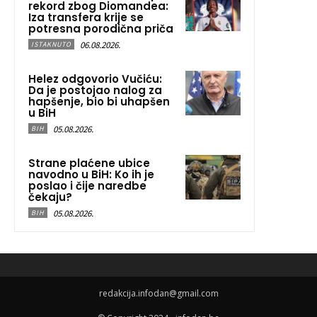
rekord zbog Diomandea:
Iza transfera krije se
potresna porodična priča
06.08.2026.
ISTAKNUTO
Helez odgovorio Vučiću:
Da je postojao nalog za
hapšenje, bio bi uhapšen
u BiH
05.08.2026.
BIH
Strane plaćene ubice
navodno u BiH: Ko ih je
poslao i čije naredbe
čekaju?
05.08.2026.
BIH
redakcija.infodan@gmail.com