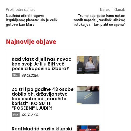
Prethodni članak
Naredni članak
Naučnici otkrili tragove
Trump zaprijetio Iranu nakon
izgubljenog planeta: Bio je velik
novih napada: „Nasilnik Bliskog
gotovo kao Mars
istoka je mrtav, platit će cijenu“
Najnovije objave
Kad vlast dijeli naš novac
kao svoj: Je li u BiH već
počela kupovina izbora?
08.08.2026.
BIH
Za tri i po godine 43 osobe
dobilo bh. državljanstvo
kao osobe od „naročite
koristi“! KO SU TI
“POSEBNI” LJUDI?!
06.08.2026.
BIH
Real Madrid srušio klupski