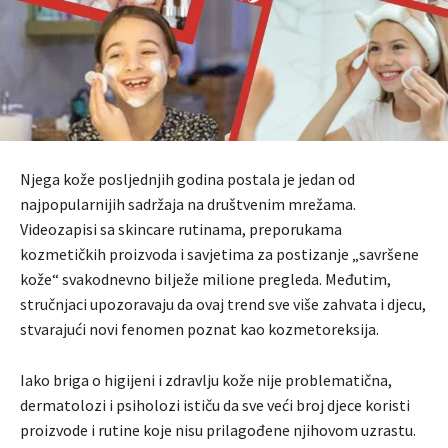
Njega kože posljednjih godina postala je jedan od
najpopularnijih sadržaja na društvenim mrežama.
Videozapisi sa skincare rutinama, preporukama
kozmetičkih proizvoda i savjetima za postizanje „savršene
kože“ svakodnevno bilježe milione pregleda. Međutim,
stručnjaci upozoravaju da ovaj trend sve više zahvata i djecu,
stvarajući novi fenomen poznat kao kozmetoreksija.
Iako briga o higijeni i zdravlju kože nije problematična,
dermatolozi i psiholozi ističu da sve veći broj djece koristi
proizvode i rutine koje nisu prilagođene njihovom uzrastu.