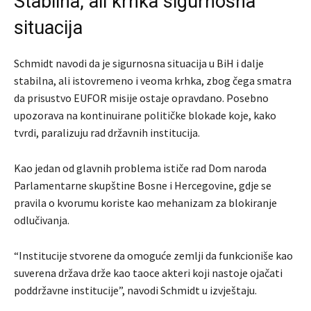
Stabilna, ali krhka sigurnosna
situacija
Schmidt navodi da je sigurnosna situacija u BiH i dalje
stabilna, ali istovremeno i veoma krhka, zbog čega smatra
da prisustvo
EUFOR
misije ostaje opravdano. Posebno
upozorava na kontinuirane političke blokade koje, kako
tvrdi, paralizuju rad državnih institucija.
Kao jedan od glavnih problema ističe rad
Dom naroda
Parlamentarne skupštine Bosne i Hercegovine
, gdje se
pravila o kvorumu koriste kao mehanizam za blokiranje
odlučivanja.
“Institucije stvorene da omoguće zemlji da funkcioniše kao
suverena država drže kao taoce akteri koji nastoje ojačati
poddržavne institucije”, navodi Schmidt u izvještaju.