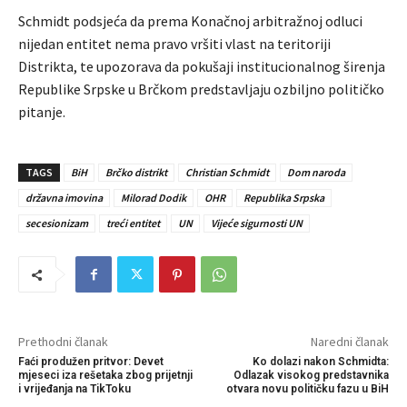
Schmidt podsjeća da prema Konačnoj arbitražnoj odluci
nijedan entitet nema pravo vršiti vlast na teritoriji
Distrikta, te upozorava da pokušaji institucionalnog širenja
Republike Srpske u Brčkom predstavljaju ozbiljno političko
pitanje.
TAGS
BiH
Brčko distrikt
Christian Schmidt
Dom naroda
državna imovina
Milorad Dodik
OHR
Republika Srpska
secesionizam
treći entitet
UN
Vijeće sigurnosti UN
Prethodni članak
Naredni članak
Faći produžen pritvor: Devet
Ko dolazi nakon Schmidta:
mjeseci iza rešetaka zbog prijetnji
Odlazak visokog predstavnika
i vrijeđanja na TikToku
otvara novu političku fazu u BiH