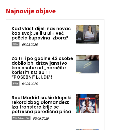
Najnovije objave
Kad vlast dijeli naš novac
kao svoj: Je li u BiH već
počela kupovina izbora?
08.08.2026.
BIH
Za tri i po godine 43 osobe
dobilo bh. državljanstvo
kao osobe od „naročite
koristi“! KO SU TI
“POSEBNI” LJUDI?!
06.08.2026.
BIH
Real Madrid srušio klupski
rekord zbog Diomandea:
Iza transfera krije se
potresna porodična priča
06.08.2026.
ISTAKNUTO