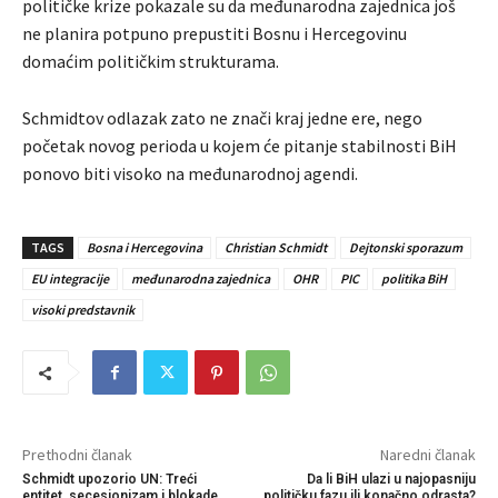
političke krize pokazale su da međunarodna zajednica još
ne planira potpuno prepustiti Bosnu i Hercegovinu
domaćim političkim strukturama.
Schmidtov odlazak zato ne znači kraj jedne ere, nego
početak novog perioda u kojem će pitanje stabilnosti BiH
ponovo biti visoko na međunarodnoj agendi.
TAGS
Bosna i Hercegovina
Christian Schmidt
Dejtonski sporazum
EU integracije
međunarodna zajednica
OHR
PIC
politika BiH
visoki predstavnik
Prethodni članak
Naredni članak
Schmidt upozorio UN: Treći
Da li BiH ulazi u najopasniju
entitet, secesionizam i blokade
političku fazu ili konačno odrasta?