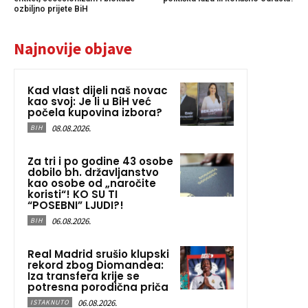
ozbiljno prijete BiH
Najnovije objave
Kad vlast dijeli naš novac
kao svoj: Je li u BiH već
počela kupovina izbora?
08.08.2026.
BIH
Za tri i po godine 43 osobe
dobilo bh. državljanstvo
kao osobe od „naročite
koristi“! KO SU TI
“POSEBNI” LJUDI?!
06.08.2026.
BIH
Real Madrid srušio klupski
rekord zbog Diomandea:
Iza transfera krije se
potresna porodična priča
06.08.2026.
ISTAKNUTO