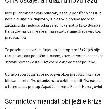
OHR ostaje, ali ulazi u novu fazu
Iako je Schmidt najavio odlazak, jasno je poručeno da OHR
neće biti ugašen. Naprotiv, iz njegovih poruka može se
zaključiti da međunarodna zajednica smatra kako Bosna i
Hercegovina još nije spremna za zatvaranje Ureda visokog
predstavnika.
To posebno potvrđuje činjenica da program “5+2” još nije
realizovan, dok političke blokade, krize i otvoreni napadi na
ustavni poredak ostaju svakodnevnica domaće politike.
Upravo zbog toga izbor novog visokog predstavnika neće
biti samo tehničko pitanje, nego ozbiljna politička poruka
o tome kakav pristup Zapad želi prema Bosni i Hercegovini.
Schmidtov mandat obilježile krize