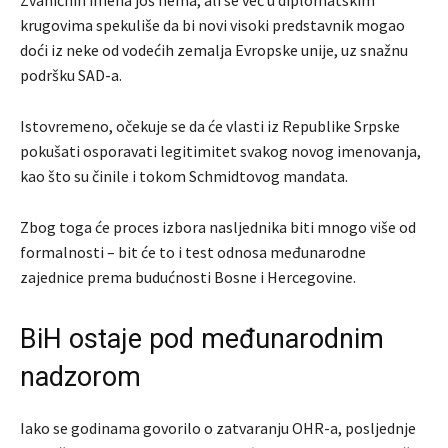
Zvaničnih imena još nema, ali se već u diplomatskim
krugovima spekuliše da bi novi visoki predstavnik mogao
doći iz neke od vodećih zemalja Evropske unije, uz snažnu
podršku SAD-a.
Istovremeno, očekuje se da će vlasti iz Republike Srpske
pokušati osporavati legitimitet svakog novog imenovanja,
kao što su činile i tokom Schmidtovog mandata.
Zbog toga će proces izbora nasljednika biti mnogo više od
formalnosti – bit će to i test odnosa međunarodne
zajednice prema budućnosti Bosne i Hercegovine.
BiH ostaje pod međunarodnim
nadzorom
Iako se godinama govorilo o zatvaranju OHR-a, posljednje